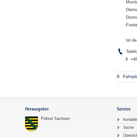
Monta
Diens
Donne
Freit
Ist d
Telef
+4
Fahrpla
Footer-
Bereich
Herausgeber
Service
Polizei Sachsen
Kontakt
Suche
Übersic