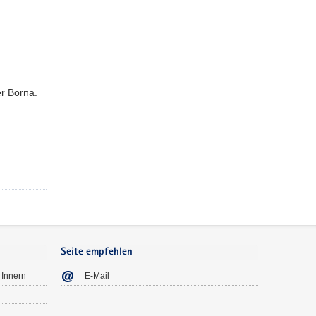
er Borna.
Seite empfehlen
 Innern
E-Mail