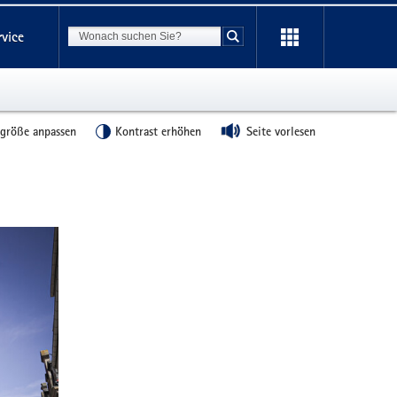
Suchbegriff
rvice
Suche starten
tgröße anpassen
Kontrast erhöhen
Seite vorlesen
Weitere
Information