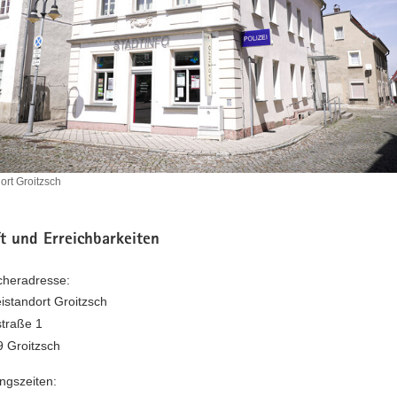
dort Groitzsch
ndort
t und Erreichbarkeiten
heradresse:
eistandort Groitzsch
traße 1
 Groitzsch
ngszeiten: