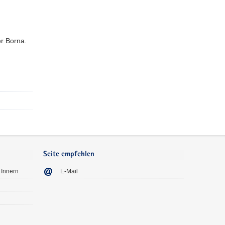
er Borna.
Seite empfehlen
 Innern
E-Mail