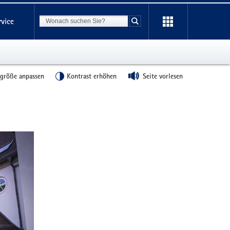
Suchbegriff
rvice
Suche starten
tgröße anpassen
Kontrast erhöhen
Seite vorlesen
Weitere
Information