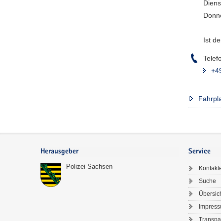
Diens
Donne
Ist d
Telef
+4
Fahrpla
Footer-
Bereich
Herausgeber
Service
Polizei Sachsen
Kontakt
Suche
Übersic
Impres
Transpa