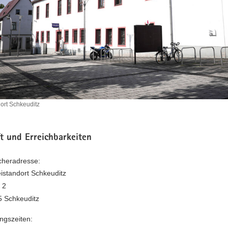
dort Schkeuditz
ndort
z
t und Erreichbarkeiten
heradresse:
eistandort Schkeuditz
 2
 Schkeuditz
ngszeiten: