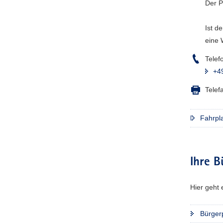
Der P
Ist d
eine 
Telef
+4
Telef
Fahrpla
Ihre B
Hier geht 
Bürgerp