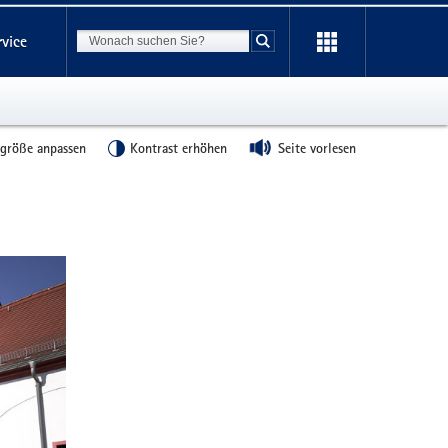
Suchbegriff
rvice
Suche starten
tgröße anpassen
Kontrast erhöhen
Seite vorlesen
Weitere
Information