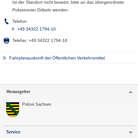
Ist der Standort nicht besetzt, bitte an das übergeordnete
a
Polizeirevier Döbeln wenden.
v
i
Telefon:
g
+49 34322 1794-10
a
Telefax:
+49 34322 1794-18
t
i
o
Fahrplanauskunft der Öffentlichen Verkehrsmittel
n
Weitere
Information
Footer-
Herausgeber
Bereich
Polizei Sachsen
Service