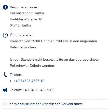
a
Besucheradresse:
v
Polizeistandort Hartha
i
Karl-Marx-Straße 32
g
04746 Hartha
a
t
Öffnungszeiten:
i
Dienstag von 15:00 Uhr bis 17:00 Uhr in den ungeraden
o
Kalenderwochen
n
Ist der Standort nicht besetzt, bitte an das übergeordnete
Polizeirevier Döbeln wenden.
Telefon:
+49 34328 4697-10
Telefax:
+49 34328 4697-18
Fahrplanauskunft der Öffentlichen Verkehrsmittel