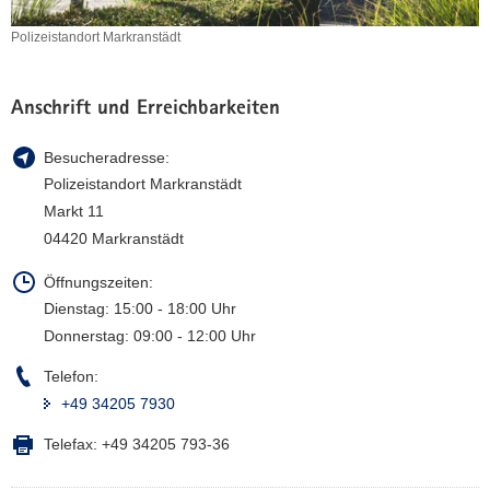
a
Polizeistandort Markranstädt
v
Polizeistandort
i
Markranstädt
g
Anschrift und Erreichbarkeiten
a
t
Besucheradresse:
i
Polizeistandort Markranstädt
o
Markt 11
n
04420 Markranstädt
Öffnungszeiten:
Dienstag: 15:00 - 18:00 Uhr
Donnerstag: 09:00 - 12:00 Uhr
Telefon:
+49 34205 7930
Telefax:
+49 34205 793-36