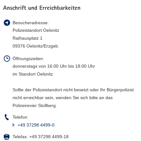
a
Anschrift und Erreichbarkeiten
v
i
Besucheradresse:
g
Polizeistandort Oelsnitz
a
Rathausplatz 1
t
09376 Oelsnitz/Erzgeb.
i
o
Öffnungszeiten:
n
donnerstags von 16:00 Uhr bis 18:00 Uhr
im Standort Oelsnitz
Sollte der Polizeistandort nicht besetzt oder Ihr Bürgerpolizist
nicht erreichbar sein, wenden Sie sich bitte an das
Polizeirevier Stollberg.
Telefon:
+49 37298 4499-0
Telefax:
+49 37298 4499-18