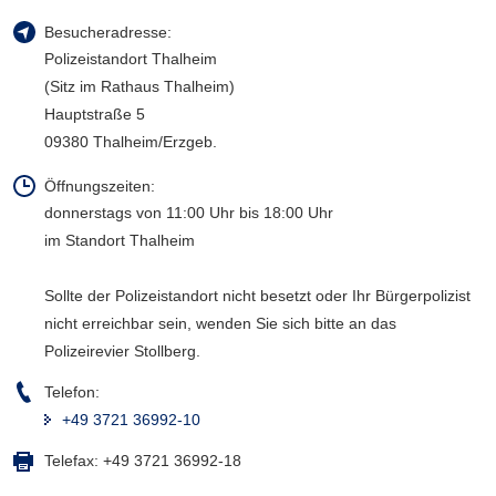
a
Besucheradresse:
v
Polizeistandort Thalheim
i
(Sitz im Rathaus Thalheim)
g
Hauptstraße 5
a
09380 Thalheim/Erzgeb.
t
i
Öffnungszeiten:
o
donnerstags von 11:00 Uhr bis 18:00 Uhr
n
im Standort Thalheim
Sollte der Polizeistandort nicht besetzt oder Ihr Bürgerpolizist
nicht erreichbar sein, wenden Sie sich bitte an das
Polizeirevier Stollberg.
Telefon:
+49 3721 36992-10
Telefax:
+49 3721 36992-18