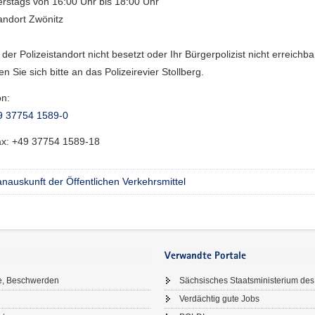
rstags von 16:00 Uhr bis 18:00 Uhr
andort Zwönitz
 der Polizeistandort nicht besetzt oder Ihr Bürgerpolizist nicht erreichba
n Sie sich bitte an das Polizeirevier Stollberg.
on:
9 37754 1589-0
ax:
+49 37754 1589-18
nauskunft der Öffentlichen Verkehrsmittel
Verwandte Portale
e, Beschwerden
Sächsisches Staatsministerium des
Verdächtig gute Jobs