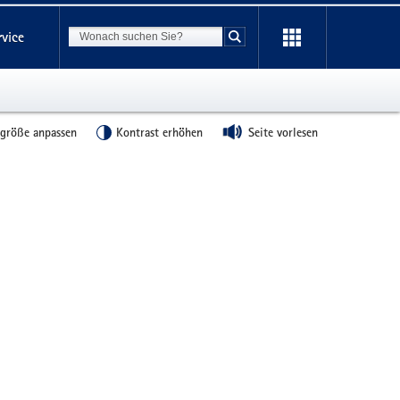
Suchbegriff
rvice
Suche starten
tgröße anpassen
Kontrast erhöhen
Seite vorlesen
Weitere
Information