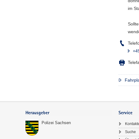
donne
a
im St
v
i
Sollte
g
wende
a
t
Telef
i
+4
o
Telef
n
Fahrpla
Footer-
Bereich
Herausgeber
Service
Polizei Sachsen
Kontakt
Suche