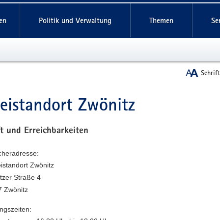
reifende
en
Politik und Verwaltung
Themen
Se
Schrif
zeistandort Zwönitz
t
t und Erreichbarkeiten
heradresse:
eistandort Zwönitz
tzer Straße 4
 Zwönitz
ngszeiten: