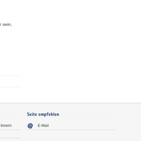
r sein,
Seite empfehlen
 Innern
E-Mail