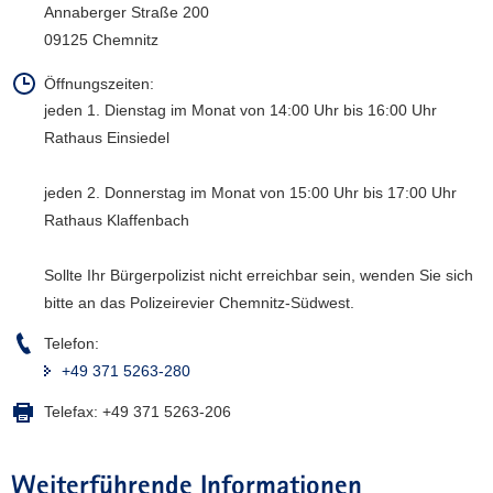
Annaberger Straße 200
a
09125 Chemnitz
v
i
Öffnungszeiten:
g
jeden 1. Dienstag im Monat von 14:00 Uhr bis 16:00 Uhr
a
Rathaus Einsiedel
t
i
jeden 2. Donnerstag im Monat von 15:00 Uhr bis 17:00 Uhr
o
Rathaus Klaffenbach
n
Sollte Ihr Bürgerpolizist nicht erreichbar sein, wenden Sie sich
bitte an das Polizeirevier Chemnitz-Südwest.
Telefon:
+49 371 5263-280
Telefax:
+49 371 5263-206
Weiterführende Informationen