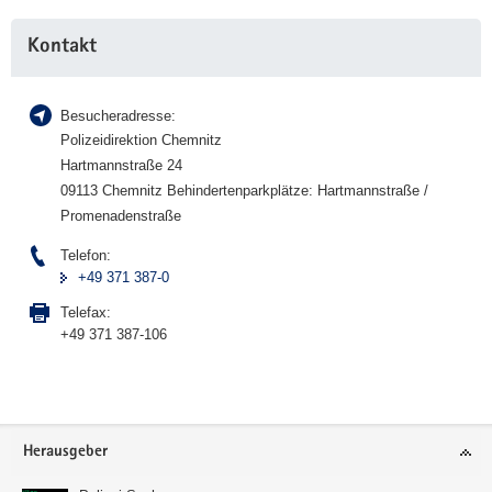
Weitere
Kontakt
Information
Besucheradresse:
Polizeidirektion Chemnitz
Hartmannstraße 24
09113 Chemnitz Behindertenparkplätze: Hartmannstraße /
Promenadenstraße
Telefon:
+49 371 387-0
Telefax:
+49 371 387-106
Footer-
Herausgeber
Bereich