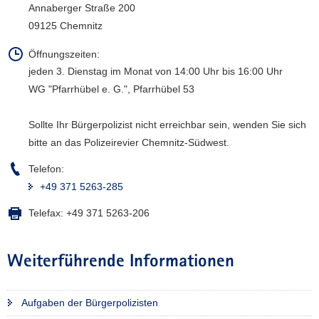
Annaberger Straße 200
a
09125 Chemnitz
v
i
Öffnungszeiten:
g
jeden 3. Dienstag im Monat von 14:00 Uhr bis 16:00 Uhr
a
WG "Pfarrhübel e. G.", Pfarrhübel 53
t
i
Sollte Ihr Bürgerpolizist nicht erreichbar sein, wenden Sie sich
o
bitte an das Polizeirevier Chemnitz-Südwest.
n
Telefon:
+49 371 5263-285
Telefax:
+49 371 5263-206
Weiterführende Informationen
Aufgaben der Bürgerpolizisten