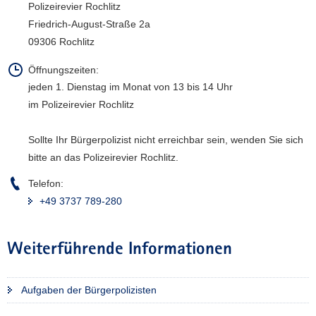
Polizeirevier Rochlitz
a
Friedrich-August-Straße 2a
v
09306 Rochlitz
i
g
Öffnungszeiten:
a
jeden 1. Dienstag im Monat von 13 bis 14 Uhr
t
im Polizeirevier Rochlitz
i
o
Sollte Ihr Bürgerpolizist nicht erreichbar sein, wenden Sie sich
n
bitte an das Polizeirevier Rochlitz.
Telefon:
+49 3737 789-280
Weiterführende Informationen
Aufgaben der Bürgerpolizisten