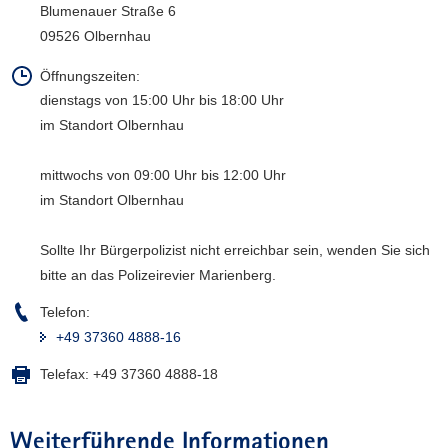
Blumenauer Straße 6
a
09526 Olbernhau
v
i
Öffnungszeiten:
g
dienstags von 15:00 Uhr bis 18:00 Uhr
a
im Standort Olbernhau
t
i
mittwochs von 09:00 Uhr bis 12:00 Uhr
o
im Standort Olbernhau
n
Sollte Ihr Bürgerpolizist nicht erreichbar sein, wenden Sie sich
bitte an das Polizeirevier Marienberg.
Telefon:
+49 37360 4888-16
Telefax:
+49 37360 4888-18
Weiterführende Informationen