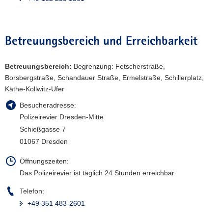
a
v
i
Betreuungsbereich und Erreichbarkeit
g
a
Betreuungsbereich:
Begrenzung: Fetscherstraße,
t
Borsbergstraße, Schandauer Straße, Ermelstraße, Schillerplatz,
i
Käthe-Kollwitz-Ufer
o
n
Besucheradresse:
Polizeirevier Dresden-Mitte
Schießgasse 7
01067 Dresden
Öffnungszeiten:
Das Polizeirevier ist täglich 24 Stunden erreichbar.
Telefon:
+49 351 483-2601