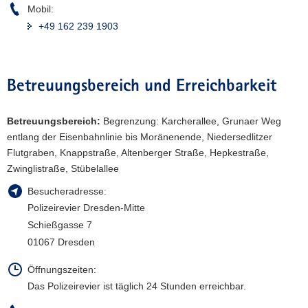
Mobil:
a
+49 162 239 1903
v
i
g
a
Betreuungsbereich und Erreichbarkeit
t
i
Betreuungsbereich:
Begrenzung: Karcherallee, Grunaer Weg
o
entlang der Eisenbahnlinie bis Moränenende, Niedersedlitzer
n
Flutgraben, Knappstraße, Altenberger Straße, Hepkestraße,
Zwinglistraße, Stübelallee
Besucheradresse:
Polizeirevier Dresden-Mitte
Schießgasse 7
01067 Dresden
Öffnungszeiten:
Das Polizeirevier ist täglich 24 Stunden erreichbar.