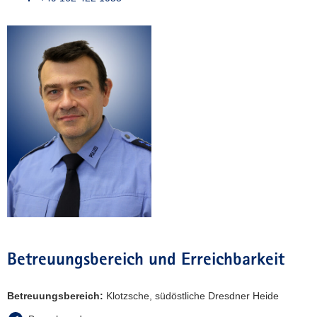
a
v
i
g
a
t
i
o
n
Betreuungsbereich und Erreichbarkeit
Betreuungsbereich:
Klotzsche, südöstliche Dresdner Heide