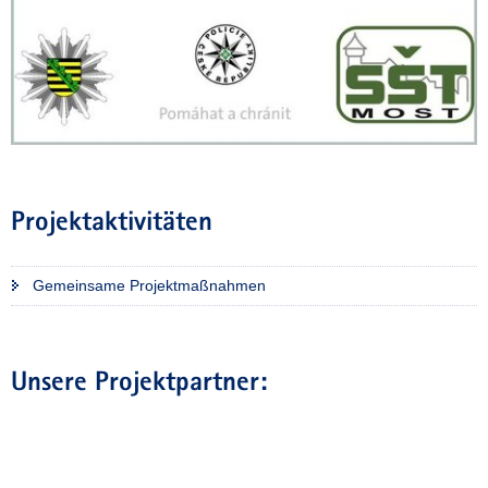
a
v
i
g
a
t
i
o
Projektaktivitäten
n
Gemeinsame Projektmaßnahmen
Unsere Projektpartner: