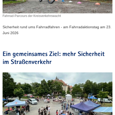
a
v
Fahrrad-Parcours der Kreisverkehrswacht
i
Fahrrad-
g
Parcours
Sicherheit rund ums Fahrradfahren - am Fahrradaktionstag am 23.
a
der
Juni 2026
Kreisverkehrswacht
t
i
o
n
Ein gemeinsames Ziel: mehr Sicherheit
im Straßenverkehr