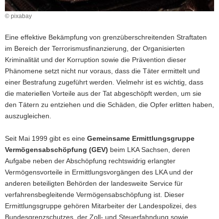
a
© pixabay
v
i
Eine effektive Bekämpfung von grenzüberschreitenden Straftaten
g
im Bereich der Terrorismusfinanzierung, der Organisierten
a
Kriminalität und der Korruption sowie die Prävention dieser
t
Phänomene setzt nicht nur voraus, dass die Täter ermittelt und
i
einer Bestrafung zugeführt werden. Vielmehr ist es wichtig, dass
o
die materiellen Vorteile aus der Tat abgeschöpft werden, um sie
n
den Tätern zu entziehen und die Schäden, die Opfer erlitten haben,
auszugleichen.
Seit Mai 1999 gibt es eine
Gemeinsame Ermittlungsgruppe
Vermögensabschöpfung (GEV)
beim LKA Sachsen, deren
Aufgabe neben der Abschöpfung rechtswidrig erlangter
Vermögensvorteile in Ermittlungsvorgängen des LKA und der
anderen beteiligten Behörden der landesweite Service für
verfahrensbegleitende Vermögensabschöpfung ist. Dieser
Ermittlungsgruppe gehören Mitarbeiter der Landespolizei, des
Bundesgrenzschutzes, der Zoll- und Steuerfahndung sowie