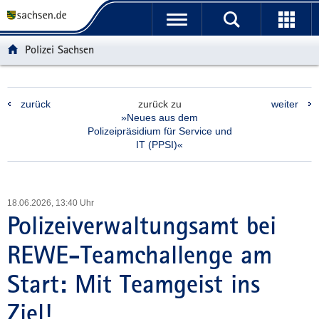
P
P
H
F
o
o
a
o
r
r
u
o
Polizei Sachsen
t
t
p
t
a
a
t
e
l
l
i
r
zurück
zurück zu
weiter
ü
n
n
-
»Neues aus dem
b
a
h
B
Polizeipräsidium für Service und
e
v
a
e
IT (PPSI)«
r
i
l
r
g
g
t
e
r
a
i
18.06.2026, 13:40 Uhr
e
t
c
Polizeiverwaltungsamt bei
i
i
h
f
o
REWE-Teamchallenge am
e
n
n
Start: Mit Teamgeist ins
d
e
Ziel!
N