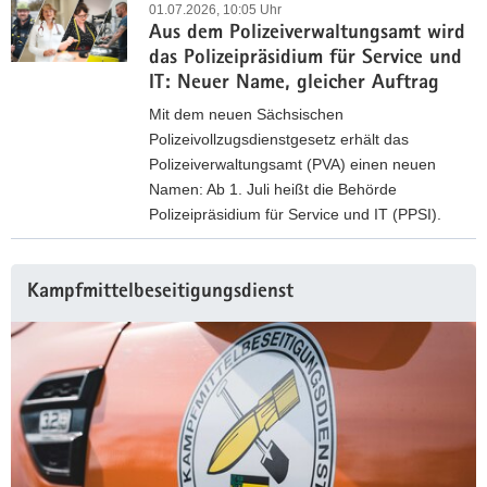
01.07.2026, 10:05 Uhr
Aus dem Polizeiverwaltungsamt wird
das Polizeipräsidium für Service und
IT: Neuer Name, gleicher Auftrag
Mit dem neuen Sächsischen
Polizeivollzugsdienstgesetz erhält das
Polizeiverwaltungsamt (PVA) einen neuen
Namen: Ab 1. Juli heißt die Behörde
Polizeipräsidium für Service und IT (PPSI).
A
u
Kampfmittelbeseitigungsdienst
s
d
e
m
P
o
l
i