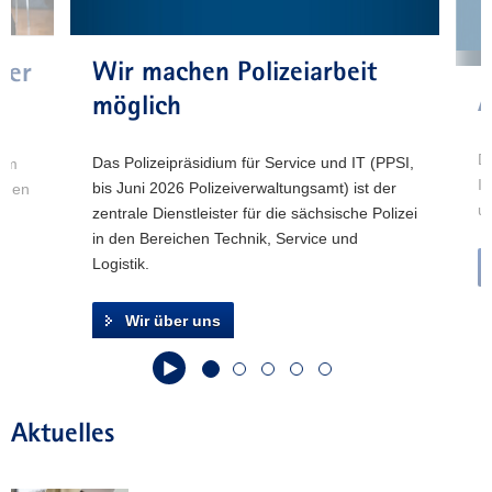
mehr
a
erfahren
v
Zum Artikel
Wir machen Polizeiarbeit
her
i
auf
A
g
möglich
»Verdächtig
a
gute Jobs«
t
Dr
mehr
Das Polizeipräsidium für Service und IT (PPSI,
 im
i
Ih
erfahren
bis Juni 2026 Polizeiverwaltungsamt) ist der
rnen
o
un
POLDI und das
zentrale Dienstleister für die sächsische Polizei
en
n
Polizeiorchester
in den Bereichen Technik, Service und
Logistik.
Wir über uns
Aktuelles