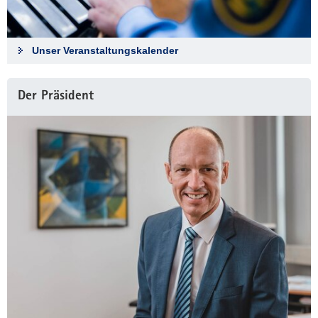
r
a
g
Unser Veranstaltungskalender
Der Präsident