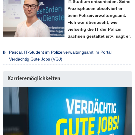
IT-Studium entschieden. Seine
a
Praxisphasen absolviert er
v
beim Polizeiverwaltungsamt.
i
»Ich war überrascht, wie
g
vielseitig die IT der Polizei
a
Sachsen gestaltet ist«, sagt er.
t
i
Pascal, IT-Student im Polizeiverwaltungsamt im Portal
o
Verdächtig Gute Jobs (VGJ)
n
Karrieremöglichkeiten