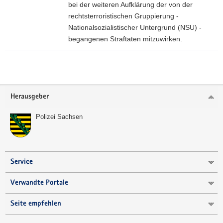
bei der weiteren Aufklärung der von der
a
rechtsterroristischen Gruppierung -
v
Nationalsozialistischer Untergrund (NSU) -
i
begangenen Straftaten mitzuwirken.
g
Z
a
E
Weitere
t
U
Information
i
G
o
Footer-
Herausgeber
E
n
Bereich
N
Polizei Sachsen
A
U
F
R
Service
U
F
Verwandte Portale
-
E
Seite empfehlen
r