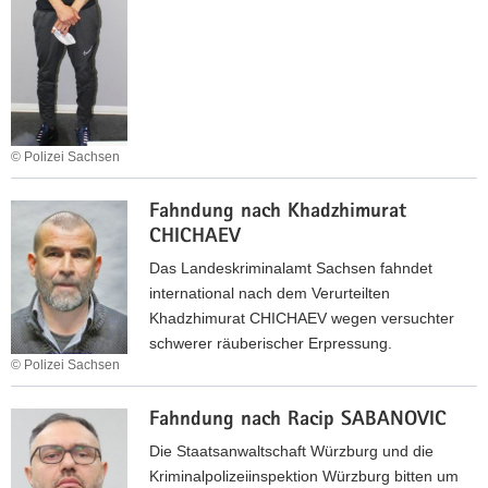
n
r
H
e
g
L
U
v
n
I
K
i
a
B
I
t
c
Y
N
s
h
C
c
O
H
© Polizei Sachsen
h
l
F
K
e
Fahndung nach Khadzhimurat
a
R
g
CHICHAEV
h
A
E
n
V
Das Landeskriminalamt Sachsen fahndet
v
d
C
international nach dem Verurteilten
g
u
H
Khadzhimurat CHICHAEV wegen versuchter
e
n
U
schwerer räuberischer Erpressung.
n
g
K
© Polizei Sachsen
i
n
F
e
a
Fahndung nach Racip SABANOVIC
a
v
c
h
Die Staatsanwaltschaft Würzburg und die
i
h
n
Kriminalpolizeiinspektion Würzburg bitten um
c