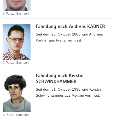
L
u
e
s
u
n
r
t
c
© Polizei Sachsen
g
g
e
i
n
F
r
n
a
a
Fahndung nach Andreas KADNER
a
u
B
D
c
h
Seit dem 26. Oktober 2003 wird Andreas
n
O
.
h
n
Kadner aus Freital vermisst.
d
R
M
d
-
N
a
u
N
E
d
n
S
M
i
© Polizei Sachsen
g
U
A
n
n
F
'
N
a
a
Fahndung nach Kerstin
a
N
A
c
SCHWINDHAMMER
h
W
h
n
Seit dem 31. Oktober 1996 wird Kerstin
T
E
d
Schwindhammer aus Meißen vermisst.
A
n
u
R
r
n
K
i
g
© Polizei Sachsen
H