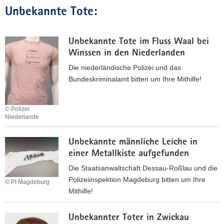
l
i
e
L
h
Unbekannte Tote:
l
n
m
e
ä
e
L
e
i
f
n
e
i
p
t
Unbekannte Tote im Fluss Waal bei
i
n
z
i
Winssen in den Niederlanden
p
s
i
n
Die niederländische Polizei und das
z
c
g
F
Bundeskriminalamt bitten um Ihre Mithilfe!
i
h
ü
g
a
r
f
© Polizei
t
Niederlande
t
h
l
U
i
Unbekannte männ­li­che Lei­che in
n
c
einer Metallkiste aufgefunden
b
h
e
Die Staatsanwaltschaft Dessau-Roßlau und die
b
k
Polizeiinspektion Magdeburg bitten um Ihre
© PI Magdeburg
e
a
Mithilfe!
g
n
U
a
n
Unbekannter Toter in Zwickau
n
n
t