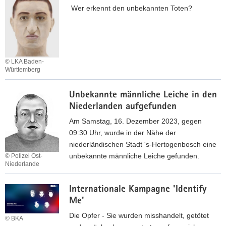
b
Wer erkennt den unbekannten Toten?
g
e
e
e
T
k
n
o
a
e
t
n
g
e
© LKA Baden-
n
e
i
Württemberg
t
f
m
U
e
ä
F
Unbekannte männliche Leiche in den
n
m
h
l
Niederlanden aufgefunden
b
ä
r
u
e
Am Samstag, 16. Dezember 2023, gegen
n
l
s
k
09:30 Uhr, wurde in der Nähe der
n
i
s
a
niederländischen Stadt 's-Hertogenbosch eine
­
c
W
n
unbekannte männliche Leiche gefunden.
© Polizei Ost-
l
h
a
Niederlande
n
i
e
a
t
U
­
K
l
e
Internationale Kampagne 'Identify
n
c
ö
b
r
Me'
b
h
r
e
T
e
e
Die Opfer - Sie wurden misshandelt, getötet
p
© BKA
i
o
k