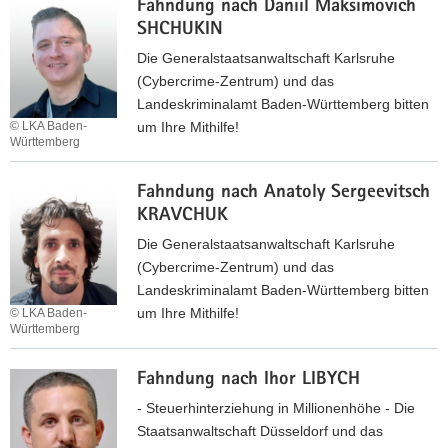
Fahndung nach Daniil Maksimovich
a
a
SHCHUKIN
h
v
n
Die Generalstaatsanwaltschaft Karlsruhe
i
d
(Cybercrime-Zentrum) und das
g
u
Landeskriminalamt Baden-Württemberg bitten
a
n
um Ihre Mithilfe!
© LKA Baden-
t
Württemberg
g
i
n
F
o
a
Fahndung nach Anatoly Sergeevitsch
a
n
c
KRAVCHUK
h
h
n
Die Generalstaatsanwaltschaft Karlsruhe
S
d
(Cybercrime-Zentrum) und das
h
u
Landeskriminalamt Baden-Württemberg bitten
u
n
um Ihre Mithilfe!
© LKA Baden-
a
Württemberg
g
i
n
F
b
a
Fahndung nach Ihor LIBYCH
a
o
c
h
- Steuerhinterziehung in Millionenhöhe - Die
W
h
n
Staatsanwaltschaft Düsseldorf und das
A
D