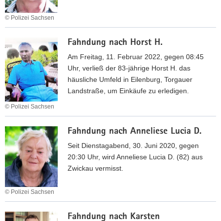
n
m
g
© Polizei Sachsen
V
a
n
e
r
F
a
r
i
Fahndung nach Horst H.
a
c
e
e
h
h
Am Freitag, 11. Februar 2022, gegen 08:45
i
F
n
C
Uhr, verließ der 83-jährige Horst H. das
n
.
d
o
häusliche Umfeld in Eilenburg, Torgauer
i
u
r
Landstraße, um Einkäufe zu erledigen.
g
n
i
© Polizei Sachsen
u
g
n
F
n
n
a
Fahndung nach Anneliese Lucia D.
a
g
a
N
h
'
c
Seit Dienstagabend, 30. Juni 2020, gegen
.
n
N
h
20:30 Uhr, wird Anneliese Lucia D. (82) aus
d
a
O
Zwickau vermisst.
u
t
l
n
i
a
© Polizei Sachsen
g
o
f
F
n
n
H
Fahndung nach Karsten
a