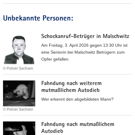
c
n
A
F
o
a
N
a
K
c
Unbekannte Personen:
O
h
U
h
V
n
B
A
A
d
A
n
Schockanruf-Betrüger in Malschwitz
u
T
d
Am Freitag, 3. April 2026 gegen 13:30 Uhr ist
n
r
eine Seniorin bei Malschwitz Betrügern zum
g
e
Opfer gefallen.
n
a
© Polizei Sachsen
a
s
c
S
K
h
Fahndung nach weiterem
c
A
K
mutmaßlichem Autodieb
h
D
e
o
N
Wer erkennt den abgebildeten Mann?
r
c
E
© Polizei Sachsen
s
k
R
t
F
a
i
Fahndung nach mutmaßlichem
a
n
n
Autodieb
h
r