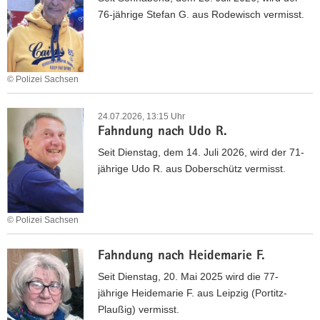
t
n
76-jährige Stefan G. aus Rodewisch vermisst.
l
d
u
u
n
n
g
g
© Polizei Sachsen
e
n
F
n
a
a
24.07.2026, 13:15 Uhr
g
c
Fahndung nach Udo R.
h
e
h
n
Seit Dienstag, dem 14. Juli 2026, wird der 71-
g
L
d
jährige Udo R. aus Doberschütz vermisst.
e
e
u
n
o
n
M
n
g
© Polizei Sachsen
i
W
n
t
F
.
a
Fahndung nach Heidemarie F.
g
a
c
l
h
Seit Dienstag, 20. Mai 2025 wird die 77-
h
i
n
jährige Heidemarie F. aus Leipzig (Portitz-
S
e
d
Plaußig) vermisst.
t