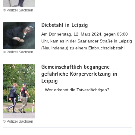
r
s
f
© Polizei Sachsen
d
a
e
L
l
Diebstahl in Leipzig
n
a
l
-
n
Am Donnerstag, 12. März 2024, gegen 05:00
a
S
d
Uhr, kam es in der Saarländer Straße in Leipzig
u
t
f
(Neulindenau) zu einem Einbruchsdiebstahl.
f
© Polizei Sachsen
r
r
J
i
i
D
u
e
Gemeinschaftlich begangene
e
i
w
s
gefährliche Körperverletzung in
d
e
e
e
Leipzig
e
b
l
n
n
s
Wer erkennt die Tatverdächtigen?
i
ü
s
t
e
b
b
a
r
e
r
h
g
r
u
l
e
© Polizei Sachsen
f
c
i
s
a
h
G
n
c