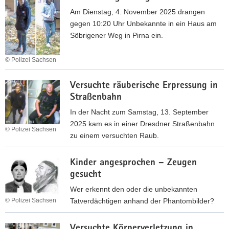
g
r
r
t
a
Am Dienstag, 4. November 2025 drangen
e
ü
e
n
gegen 10:20 Uhr Unbekannte in ein Haus am
s
g
r
d
Söbrigener Weg in Pirna ein.
d
e
b
a
e
r
e
n
© Polizei Sachsen
n
i
t
s
I
b
n
r
c
Versuchte räuberische Erpressung in
n
e
L
u
h
Straßenbahn
W
d
e
g
l
o
r
In der Nacht zum Samstag, 13. September
i
a
h
ä
2025 kam es in einer Dresdner Straßenbahn
p
g
© Polizei Sachsen
n
n
zu einem versuchten Raub.
z
a
u
g
i
u
V
n
t
g
Kinder angesprochen – Zeugen
f
e
g
gesucht
d
r
e
a
s
Wer erkennt den oder die unbekannten
n
s
u
Tatverdächtigen anhand der Phantombilder?
© Polizei Sachsen
e
B
c
i
K
e
h
n
Versuchte Körperverletzung in