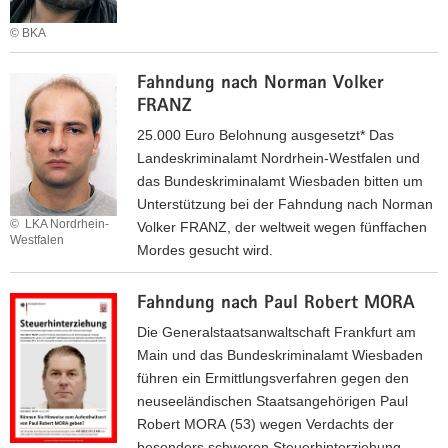
a
U
g
g
I
R
© BKA
e
n
G
I
F
n
a
N
S
Fahndung nach Nor­man Vol­ker
a
R
c
A
­
FRANZ
h
A
h
T
M
n
F
A
25.000 Euro Belohnung ausgesetzt* Das
O
A
d
-
b
Landeskriminalamt Nordrhein-Westfalen und
V
I
u
M
­
das Bundeskriminalamt Wiesbaden bitten um
A
L
n
i
d
Unterstützung bei der Fahndung nach Norman
g
t
© LKA Nordrhein-
u
Volker FRANZ, der weltweit wegen fünffachen
Westfalen
n
g
l
Mordes gesucht wird.
a
l
M
F
c
i
o
Fahndung nach Paul Robert MORA
a
h
e
­
h
Die Generalstaatsanwaltschaft Frankfurt am
O
d
h
n
Main und das Bundeskriminalamt Wiesbaden
r
e
a
d
führen ein Ermittlungsverfahren gegen den
h
r
m
u
neuseeländischen Staatsangehörigen Paul
a
n
m
n
Robert MORA (53) wegen Verdachts der
n
S
a
g
besonders schweren Steuerhinterziehung.