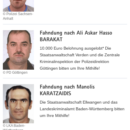
M
t
o
i
h
© Polizei Sachsen-
o
Anhalt
a
n
F
m
E
Fahndung nach Ali Askar Hasso
a
m
N
BARAKAT
h
a
D
n
d
10.000 Euro Belohnung ausgelobt* Die
G
d
S
Staatsanwaltschaft Verden und die Zentrale
A
u
u
Kriminalinspektion der Polizeidirektion
M
n
l
Göttingen bitten um Ihre Mithilfe!
E
© PD Göttingen
g
i
n
m
F
a
Fahndung nach Manolis
a
a
c
KARATZAIDIS
n
h
h
N
n
Die Staatsanwaltschaft Ellwangen und das
S
I
d
Landeskriminalamt Baden-Württemberg bitten
h
Y
u
um Ihre Mithilfe!
­
A
n
© LKA Baden-
p
Z
g