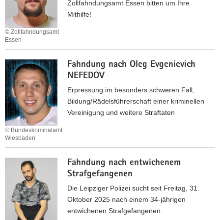
d
Zollfahndungsamt Essen bitten um Ihre
N
a
u
Mithilfe!
G
n
n
© Zollfahndungsamt
i
g
Essen
i
n
F
l
a
Fahndung nach Oleg Evgenievich
a
M
c
NEFEDOV
h
a
h
n
Erpressung im besonders schweren Fall,
k
A
d
Bildung/Rädelsführerschaft einer kriminellen
s
n
u
Vereinigung und weitere Straftaten
i
a
n
m
t
© Bundeskriminalamt
g
o
o
Wiesbaden
n
v
l
F
a
i
y
Fahndung nach entwichenem
a
c
c
S
Strafgefangenen
h
h
h
e
n
Die Leipziger Polizei sucht seit Freitag, 31.
I
S
r
d
Oktober 2025 nach einem 34-jährigen
h
H
g
u
entwichenen Strafgefangenen.
o
C
e