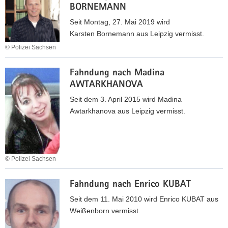
a
a
e
BORNEMANN
h
c
l
r
n
Seit Montag, 27. Mai 2019 wird
h
s
m
d
Karsten Bornemann aus Leipzig vermisst.
H
o
a
u
© Polizei Sachsen
o
z
n
n
r
i
F
n
g
s
a
Fahndung nach Madina
a
S
n
t
l
AWTARKHANOVA
h
.
a
H
i
n
Seit dem 3. April 2015 wird Madina
c
.
s
d
Awtarkhanova aus Leipzig vermisst.
h
t
u
A
i
n
n
s
g
n
c
n
© Polizei Sachsen
e
h
a
l
F
e
c
i
Fahndung nach Enrico KUBAT
a
r
h
e
h
Seit dem 11. Mai 2010 wird Enrico KUBAT aus
U
K
s
n
Weißenborn vermisst.
n
a
e
d
t
r