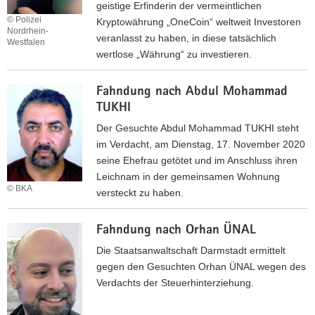
d
geistige Erfinderin der vermeintlichen
U
n
u
© Polizei
Kryptowährung „OneCoin“ weltweit Investoren
N
­
Nordrhein-
n
veranlasst zu haben, in diese tatsächlich
Westfalen
s
g
wertlose „Währung“ zu investieren.
o
e
F
u
n
Fahndung nach Ab­dul Mo­hammad
a
r
n
TUK­HI
h
I
a
n
s
Der Gesuchte Abdul Mohammad TUKHI steht
c
d
­
im Verdacht, am Dienstag, 17. November 2020
h
u
m
seine Ehefrau getötet und im Anschluss ihren
d
n
a
Leichnam in der gemeinsamen Wohnung
e
© BKA
g
i
versteckt zu haben.
n
n
l
e
F
a
M
h
Fahndung nach Orhan ÜNAL
a
c
A
e
h
Die Staatsanwaltschaft Darmstadt ermittelt
h
N
m
n
gegen den Gesuchten Orhan ÜNAL wegen des
R
­
a
d
Verdachts der Steuerhinterziehung.
u
S
l
u
j
O
i
n