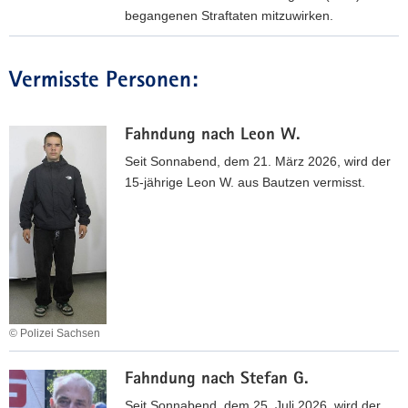
a
o
begangenen Straftaten mitzuwirken.
s
o
Z
t
n
E
r
­
Vermisste Personen:
U
i
g
G
o
o
E
t
Fahndung nach Leon W.
­
N
S
d
Seit Sonnabend, dem 21. März 2026, wird der
A
E
i
15-jährige Leon W. aus Bautzen vermisst.
U
L
K
F
I
A
R
M
N
U
I
N
F
A
-
N
E
© Polizei Sachsen
r
m
F
Fahndung nach Stefan G.
i
a
t
h
Seit Sonnabend, dem 25. Juli 2026, wird der