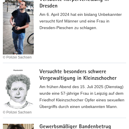
i
r
t
g
Dresden
n
l
e
e
d
Am 6. April 2024 hat ein bislang Unbekannter
i
r
b
e
versucht fünf Männer und eine Frau in
n
ä
r
r
Dresden-Pieschen zu schlagen.
e
u
o
a
r
b
c
n
S
e
h
g
t
r
e
e
r
i
© Polizei Sachsen
n
s
o
s
V
p
m
c
Versuchte besonders schwere
e
r
n
h
Vergewaltigung in Kleinzschocher
r
o
e
e
s
c
Am frühen Abend des 15. Juli 2025 (Dienstag)
t
E
u
h
wurde eine 57-jährige Frau in Leipzig auf dem
z
r
c
e
Friedhof Kleinzschocher Opfer eines sexuellen
p
h
n
Übergriffs durch einen unbekannten Mann.
r
t
© Polizei Sachsen
–
e
e
Z
V
s
K
e
Gewerbsmäßiger Bandenbetrug
e
s