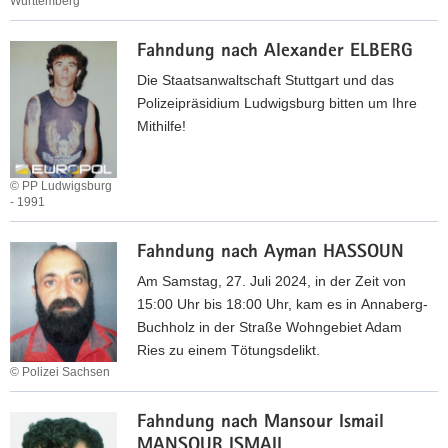
Württemberg
e
I
n
F
n
a
Fahndung nach Alexander ELBERG
a
­
c
h
Die Staatsanwaltschaft Stuttgart und das
d
h
n
Polizeipräsidium Ludwigsburg bitten um Ihre
i
A
d
Mithilfe!
M
l
u
A
i
n
L
A
© PP Ludwigsburg
g
O
s
- 1991
n
k
F
a
a
Fahndung nach Ayman HASSOUN
a
c
r
h
Am Samstag, 27. Juli 2024, in der Zeit von
h
H
n
15:00 Uhr bis 18:00 Uhr, kam es in Annaberg-
M
a
d
Buchholz in der Straße Wohngebiet Adam
a
s
u
Ries zu einem Tötungsdelikt.
n
s
n
© Polizei Sachsen
o
o
g
l
F
B
n
i
Fahndung nach Man­sour Is­mail
a
A
a
s
MAN­SOUR IS­MAIL
h