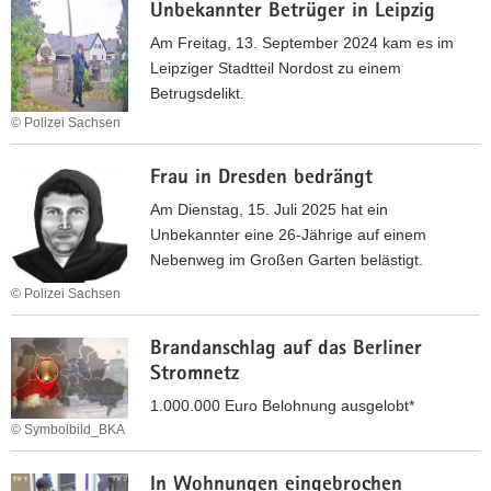
d
f
Unbekannter Betrüger in Leipzig
a
a
P
u
Am Freitag, 13. September 2024 kam es im
n
r
b
Leipziger Stadtteil Nordost zu einem
s
o
s
Betrugsdelikt.
c
s
t
© Polizei Sachsen
h
t
r
U
l
i
a
Frau in Dresden bedrängt
n
i
t
f
b
e
u
Am Dienstag, 15. Juli 2025 hat ein
t
e
ß
i
Unbekannter eine 26-Jährige auf einem
a
k
e
e
Nebenweg im Großen Garten belästigt.
t
a
n
r
i
© Polizei Sachsen
n
d
t
n
F
n
e
e
L
Brandanschlag auf das Berliner
r
t
r
e
Stromnetz
a
e
C
i
u
1.000.000 Euro Belohnung ausgelobt*
r
o
p
i
© Symbolbild_BKA
B
m
z
n
e
p
B
i
D
t
In Wohnungen eingebrochen
u
r