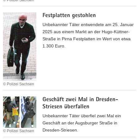
w
i
s
r
e
U
n
d
B
Festplatten gestohlen
r
n
C
e
a
e
b
Unbekannter Täter entwendete am 25. Januar
h
n
n
V
e
2025 aus einem Markt an der Hugo-Küttner-
e
d
e
k
Straße in Pirna Festplatten im Wert von etwa
m
e
r
a
1.300 Euro.
n
n
g
n
i
b
e
n
t
e
w
t
z
t
a
e
/
r
l
C
O
© Polizei Sachsen
u
t
o
T
g
F
i
m
A
Geschäft zwei Mal in Dresden-
e
g
p
d
Striesen überfallen
s
u
u
e
t
Unbekannter Täter überfiel zwei Mal ein
n
t
l
p
Geschäft an der Augsburger Straße in
g
e
s
l
Dresden-Striesen.
i
r
© Polizei Sachsen
b
a
n
b