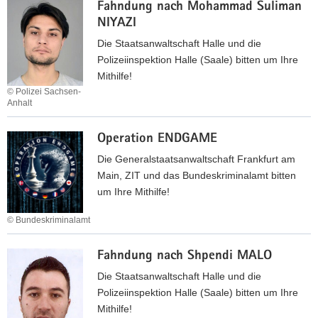
g
Fahndung nach Mohammad Suliman
p
n
C
p
n
NIYAZI
e
g
H
S
a
r
e
Die Staatsanwaltschaft Halle und die
I
A
c
a
n
Polizeiinspektion Halle (Saale) bitten um Ihre
C
B
h
t
e
Mithilfe!
H
A
I
i
n
© Polizei Sachsen-
A
N
b
Anhalt
o
E
O
u
n
F
V
V
s
E
Operation ENDGAME
a
I
D
A
h
Die Generalstaatsanwaltschaft Frankfurt am
C
R
S
n
Main, ZIT und das Bundeskriminalamt bitten
M
T
d
um Ihre Mithilfe!
A
W
u
K
O
© Bundeskriminalamt
n
U
O
g
O
D
n
Fahndung nach Sh­pen­di MALO
p
a
e
Die Staatsanwaltschaft Halle und die
c
r
Polizeiinspektion Halle (Saale) bitten um Ihre
h
a
Mithilfe!