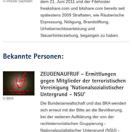
t
© Polizei Sachsen
dem 21. Juni 2011 und der Filehoster
M
i
freakshare.com und bitshare.com bereits seit
A
o
spätestens 2009 Straftaten, wie Räuberische
Z
n
Erpressung, Nötigung, Brandstiftung,
A
a
Urheberrechtsverletzung und
N
l
Steuerhinterziehung, begangen zu haben.
A
e
H
F
F
M
a
a
Bekannte Personen:
A
h
h
D
n
n
d
ZEUGENAUFRUF - Ermittlungen
d
u
gegen Mitglieder der terroristischen
u
n
Vereinigung 'Nationalsozialistischer
n
g
Untergrund - NSU'
g
© BKA
n
n
Die Bundesanwaltschaft und das BKA wenden
a
a
sich erneut mit der Bitte an die Bevölkerung,
c
c
bei der weiteren Aufklärung der von der
h
h
rechtsterroristischen Gruppierung -
K
P
Nationalsozialistischer Untergrund (NSU) -