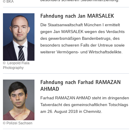
Ü
T
© BKA
d
n
N
A
T
F
a
A
U
U
Fahndung nach Jan MARSALEK
a
c
L
B
K
h
Die Staatsanwaltschaft München I ermittelt
h
,
­
n
gegen Jan MARSALEK wegen des Verdachts
N
E
H
d
des gewerbsmäßigen Bandenbetrugs, des
o
r
I
u
besonders schweren Falls der Untreue sowie
r
n
n
weiterer Vermögens- und Wirtschaftsdelikte.
­
s
g
m
t
© Leopold Fiala
n
a
Photography
-
a
n
V
F
c
V
Fahndung nach Farhad RAMAZAN
o
a
h
o
AHMAD
l
h
P
l
k
n
Farhad RAMAZAN AHMAD steht im dringenden
a
­
e
d
Tatverdacht des gemeinschaftlichen Totschlags
u
k
r
u
am 26. August 2018 in Chemnitz.
l
e
u
n
R
r
© Polizei Sachsen
n
g
o
F
d
n
F