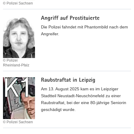
t
u
w
© Polizei Sachsen
ß
m
r
i
W
l
a
z
t
Angriff auf Prostituierte
o
i
ß
e
z
h
c
Die Polizei fahndet mit Phantombild nach dem
l
n
n
h
Angreifer.
i
h
e
c
a
m
h
u
A
e
s
u
© Polizei
m
Rheinland-Pfalz
e
t
A
i
A
o
u
Raubstraftat in Leipzig
n
n
d
t
b
g
i
Am 13. August 2025 kam es im Leipziger
o
r
r
e
Stadtteil Neustadt-Neuschönefeld zu einer
d
u
i
b
Raubstraftat, bei der eine 80-jährige Seniorin
i
c
f
geschädigt wurde.
e
h
f
b
u
a
© Polizei Sachsen
n
u
R