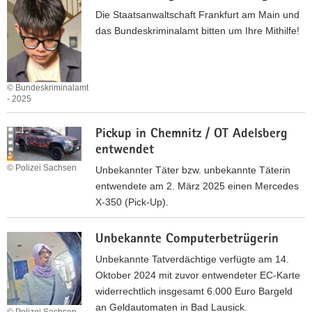
ö
u
r
Die Staatsanwaltschaft Frankfurt am Main und
u
r
g
s
das Bundeskriminalamt bitten um Ihre Mithilfe!
n
p
e
u
g
e
n
c
i
r
g
h
n
v
e
© Bundeskriminalamt
t
S
- 2025
e
s
e
t
r
G
u
b
r
Pickup in Chemnitz / OT Adelsberg
l
e
c
e
a
entwendet
e
w
h
s
ß
t
e
t
© Polizei Sachsen
Unbekannter Täter bzw. unbekannte Täterin
o
e
z
r
entwendete am 2. März 2025 einen Mercedes
n
n
u
b
X-350 (Pick-Up).
d
b
n
s
e
a
P
g
m
r
Unbekannte Computerbetrügerin
h
i
i
ä
s
n
c
Unbekannte Tatverdächtige verfügte am 14.
n
ß
s
k
Oktober 2024 mit zuvor entwendeter EC-Karte
D
i
c
u
widerrechtlich insgesamt 6.000 Euro Bargeld
r
g
h
p
an Geldautomaten in Bad Lausick.
e
e
© Polizei Sachsen