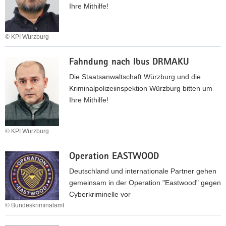
e
d
Ihre Mithilfe!
h
n
u
N
t
n
E
w
© KPI Würzburg
g
F
i
n
F
E
c
a
Fahndung nach Ibus DRMAKU
a
D
h
c
h
O
Die Staatsanwaltschaft Würzburg und die
e
h
n
V
Kriminalpolizeiinspektion Würzburg bitten um
n
K
d
Ihre Mithilfe!
e
h
u
m
a
n
S
© KPI Würzburg
d
g
t
z
n
F
r
h
a
Operation EASTWOOD
a
a
i
c
h
Deutschland und internationale Partner gehen
f
m
h
n
gemeinsam in der Operation "Eastwood" gegen
g
u
R
d
Cyberkriminelle vor
e
r
a
u
© Bundeskriminalamt
f
a
c
n
O
a
t
i