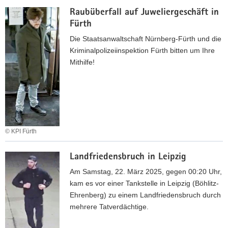
e
G
t
K
e
r
Raubüberfall auf Juweliergeschäft in
e
t
l
t
g
Fürth
s
e
e
r
e
c
Die Staatsanwaltschaft Nürnberg-Fürth und die
n
i
ü
n
h
Kriminalpolizeiinspektion Fürth bitten um Ihre
g
n
g
t
ä
Mithilfe!
e
z
e
w
f
s
s
r
e
t
t
c
i
n
z
o
h
n
d
w
h
o
e
e
l
c
t
i
© KPI Fürth
e
h
M
R
n
e
a
Landfriedensbruch in Leipzig
a
r
l
u
Am Samstag, 22. März 2025, gegen 00:20 Uhr,
i
b
kam es vor einer Tankstelle in Leipzig (Böhlitz-
n
ü
Ehrenberg) zu einem Landfriedensbruch durch
D
b
mehrere Tatverdächtige.
r
e
e