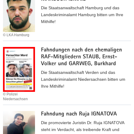
R
c
K
n
Die Staatsanwaltschaft Hamburg und das
A
h
A
d
Landeskriminalamt Hamburg bitten um Ihre
K
A
R
u
Mithilfe!
A
l
A
n
T
e
T
g
© LKA Hamburg
x
Z
n
F
a
A
a
Fahndungen nach den ehemaligen
a
n
I
c
RAF-Mitgliedern STAUB, Ernst-
h
d
D
h
Volker und GARWEG, Burkhard
n
e
I
A
d
Die Staatsanwaltschaft Verden und das
r
S
y
u
Landeskriminalamt Niedersachsen bitten um
E
m
n
Ihre Mithilfe!
L
a
g
B
© Polizei
n
n
Niedersachsen
E
H
a
R
F
A
c
G
Fahndung nach Ruja IGNATOVA
a
S
h
h
Die promovierte Juristin Dr. Ruja IGNATOVA
S
M
n
steht im Verdacht, als treibende Kraft und
O
a