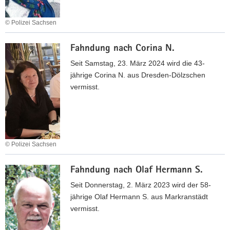
d
u
e
e
n
f
© Polizei Sachsen
r
g
a
d
F
n
n
Fahndung nach Corina N.
e
a
a
G
r
h
c
Seit Samstag, 23. März 2024 wird die 43-
.
t
n
h
jährige Corina N. aus Dresden-Dölzschen
e
d
U
vermisst.
r
u
d
r
n
o
o
g
R
r
n
.
i
a
© Polizei Sachsen
s
c
F
t
h
Fahndung nach Olaf Hermann S.
a
i
H
h
Seit Donnerstag, 2. März 2023 wird der 58-
s
e
n
jährige Olaf Hermann S. aus Markranstädt
c
i
d
vermisst.
h
d
u
e
e
n