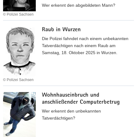
S
n
u
Wer erkennt den abgebildeten Mann?
C
d
f
© Polizei Sachsen
H
u
-
F
W
n
B
Raub in Wurzen
a
I
g
e
h
N
Die Polizei fahndet nach einem unbekannten
n
t
n
D
Tatverdächtigen nach einem Raub am
a
r
d
H
Samstag, 18. Oktober 2025 in Wurzen.
c
ü
u
A
h
g
n
M
w
e
g
M
e
r
n
© Polizei Sachsen
E
i
i
a
R
t
R
n
c
Wohnhauseinbruch und
e
a
M
h
anschließender Computerbetrug
r
u
a
m
e
b
l
Wer erkennt den unbekannten
u
m
i
s
Tatverdächtigen?
t
m
n
c
m
u
W
h
a