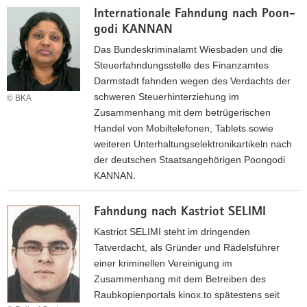
b
R
G
a
Internationale Fahndung nach Poon­
a
e
A
A
c
go­di KANNAN
h
r
N
R
h
n
t
Das Bundeskriminalamt Wiesbaden und die
Z
W
J
d
M
Steuerfahndungsstelle des Finanzamtes
E
a
u
O
Darmstadt fahnden wegen des Verdachts der
G
n
n
R
schweren Steuerhinterziehung im
© BKA
,
M
g
A
Zusammenhang mit dem betrügerischen
B
A
n
Handel von Mobiltelefonen, Tablets sowie
u
R
a
weiteren Unterhaltungselektronikartikeln nach
r
S
c
der deutschen Staatsangehörigen Poongodi
k
A
h
KANNAN.
h
L
F
I
a
E
a
Fahndung nach Kastriot SELIMI
n
r
K
r
t
Kastriot SELIMI steht im dringenden
d
h
e
Tatverdacht, als Gründer und Rädelsführer
a
r
einer kriminellen Vereinigung im
d
n
Zusammenhang mit dem Betreiben des
R
a
Raubkopienportals kinox.to spätestens seit
A