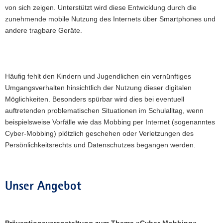
von sich zeigen. Unterstützt wird diese Entwicklung durch die
a
zunehmende mobile Nutzung des Internets über Smartphones und
v
andere tragbare Geräte.
i
g
a
t
Häufig fehlt den Kindern und Jugendlichen ein vernünftiges
i
Umgangsverhalten hinsichtlich der Nutzung dieser digitalen
o
Möglichkeiten. Besonders spürbar wird dies bei eventuell
n
auftretenden problematischen Situationen im Schulalltag, wenn
beispielsweise Vorfälle wie das Mobbing per Internet (sogenanntes
Cyber-Mobbing) plötzlich geschehen oder Verletzungen des
Persönlichkeitsrechts und Datenschutzes begangen werden.
Unser Angebot