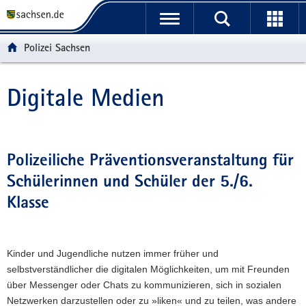
P
P
H
W
F
o
o
a
e
o
r
r
u
i
o
Polizei Sachsen
t
t
p
t
t
a
a
t
e
e
l
l
i
r
r
Digitale Medien
Hauptinhalt
ü
n
n
e
-
b
a
h
I
B
e
v
a
n
e
r
i
l
f
r
Polizeiliche Präventionsveranstaltung für
g
g
t
o
e
Schülerinnen und Schüler der 5./6.
r
a
r
i
e
t
m
c
Klasse
i
i
a
h
f
o
t
e
n
i
Kinder und Jugendliche nutzen immer früher und
n
o
selbstverständlicher die digitalen Möglichkeiten, um mit Freunden
d
n
über Messenger oder Chats zu kommunizieren, sich in sozialen
e
Netzwerken darzustellen oder zu »liken« und zu teilen, was andere
N