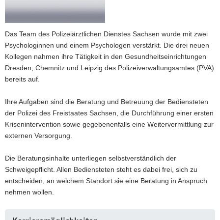
a
v
i
Das Team des Polizeiärztlichen Dienstes Sachsen wurde mit zwei
g
Psychologinnen und einem Psychologen verstärkt. Die drei neuen
a
Kollegen nahmen ihre Tätigkeit in den Gesundheitseinrichtungen
t
Dresden, Chemnitz und Leipzig des Polizeiverwaltungsamtes (PVA)
i
bereits auf.
o
n
Ihre Aufgaben sind die Beratung und Betreuung der Bediensteten
der Polizei des Freistaates Sachsen, die Durchführung einer ersten
Krisenintervention sowie gegebenenfalls eine Weitervermittlung zur
externen Versorgung.
Die Beratungsinhalte unterliegen selbstverständlich der
Schweigepflicht. Allen Bediensteten steht es dabei frei, sich zu
entscheiden, an welchem Standort sie eine Beratung in Anspruch
nehmen wollen.