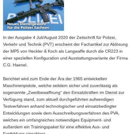
a
v
i
g
a
In der Ausgabe 4 Juli/August 2020 der Zeitschrift für Polizei,
t
Verkehr und Technik (PVT) erscheint der Fachartikel zur Ablösung
i
der MP5 von Heckler & Koch als Langwaffe durch die CR223 in
o
einer speziellen Konfiguration und Ausstattungsvariante der Firma
n
C.G. Haenel.
Berichtet wird zum Ende der Ära der 1965 entwickelten
Maschinenpistole, welche seitdem sicher und zuverlässig als
sogenannte „Zweitbewaffnung“ den Einsatzkräften im Dienst zur
Verfügung stand, zum aktuell durchgeführten aufwendigen
Testverfahren anhand technologischer und einsatzbedingter
Entwicklungen sowie dem Ausschreibungsverfahren des PVA,
welches ein umfangreiches notwendiges Equipment- und
außerdem ein Trainingspaket für eine effektive Aus- und
Fortbildung einschloss.