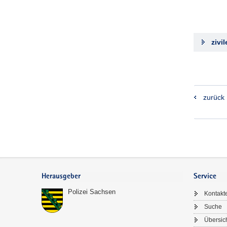
zivi
zurück
Footer-
Bereich
Herausgeber
Service
Polizei Sachsen
Kontakt
Suche
Übersic