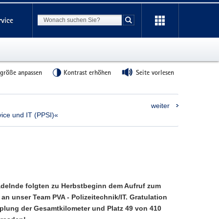
Suchbegriff
rvice
Suche starten
tgröße anpassen
Kontrast erhöhen
Seite vorlesen
weiter
ice und IT (PPSI)«
adelnde folgten zu Herbstbeginn dem Aufruf zum
an unser Team PVA - Polizeitechnik/IT. Gratulation
plung der Gesamtkilometer und Platz 49 von 410