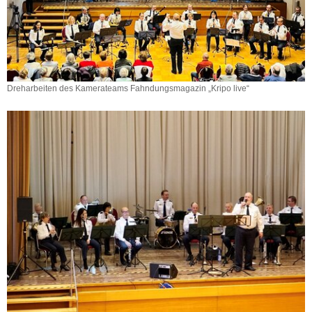
Dreharbeiten des Kamerateams Fahndungsmagazin „Kripo live“
Dreharbeiten
des
Kamerateams
Fahndungsmagazin
„Kripo
live“