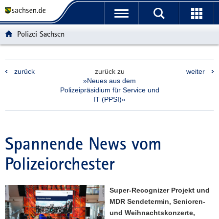
P
P
H
F
o
o
a
o
r
r
u
o
Polizei Sachsen
t
t
p
t
a
a
t
e
l
l
i
r
zurück
zurück zu
weiter
ü
n
n
-
»Neues aus dem
b
a
h
B
Polizeipräsidium für Service und
e
v
a
e
IT (PPSI)«
r
i
l
r
g
g
t
e
r
a
i
Spannende News vom
e
t
c
i
i
h
Polizeiorchester
f
o
e
n
n
Super-Recognizer Projekt und
d
MDR Sendetermin, Senioren-
e
und Weihnachtskonzerte,
N