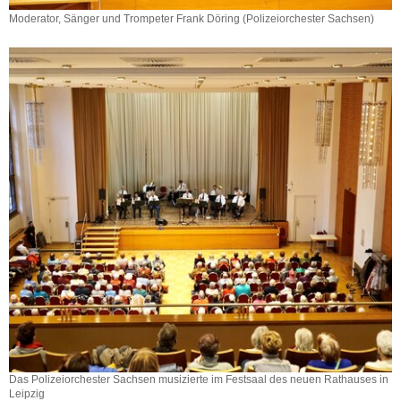
Moderator, Sänger und Trompeter Frank Döring (Polizeiorchester Sachsen)
Moderator,
Sänger
und
Trompeter
Frank
Döring
(Polizeiorchester
Sachsen)
Das Polizeiorchester Sachsen musizierte im Festsaal des neuen Rathauses in
Leipzig