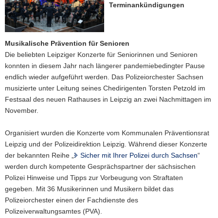
Terminankündigungen
a
v
i
Musikalische Prävention für Senioren
g
Die beliebten Leipziger Konzerte für Seniorinnen und Senioren
a
konnten in diesem Jahr nach längerer pandemiebedingter Pause
t
endlich wieder aufgeführt werden. Das Polizeiorchester Sachsen
i
musizierte unter Leitung seines Chedirigenten Torsten Petzold im
o
Festsaal des neuen Rathauses in Leipzig an zwei Nachmittagen im
n
November.
Organisiert wurden die Konzerte vom Kommunalen Präventionsrat
Leipzig und der Polizeidirektion Leipzig. Während dieser Konzerte
der bekannten Reihe „
Sicher mit Ihrer Polizei durch Sachsen
“
werden durch kompetente Gesprächspartner der sächsischen
Polizei Hinweise und Tipps zur Vorbeugung von Straftaten
gegeben. Mit 36 Musikerinnen und Musikern bildet das
Polizeiorchester einen der Fachdienste des
Polizeiverwaltungsamtes (PVA).