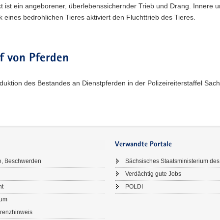
kt ist ein angeborener, überlebenssichernder Trieb und Drang. Innere 
k eines bedrohlichen Tieres aktiviert den Fluchttrieb des Tieres.
f von Pferden
uktion des Bestandes an Dienstpferden in der Polizeireiterstaffel Sa
Verwandte Portale
e, Beschwerden
Sächsisches Staatsministerium des
Verdächtig gute Jobs
ht
POLDI
sum
renzhinweis