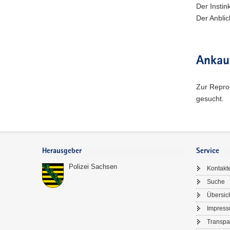
Der Instin
Der Anblic
Ankau
Zur Reprod
gesucht.
Footer-
Bereich
Herausgeber
Service
Polizei Sachsen
Kontakt
Suche
Übersic
Impres
Transpa