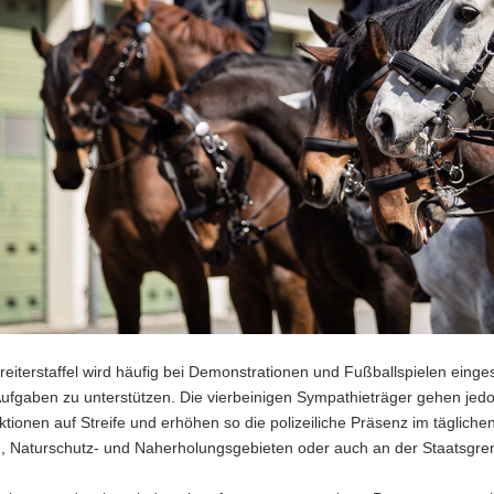
ireiterstaffel wird häufig bei Demonstrationen und Fußballspielen einge
Aufgaben zu unterstützen. Die vierbeinigen Sympathieträger gehen jedoc
ektionen auf Streife und erhöhen so die polizeiliche Präsenz im täglich
 Naturschutz- und Naherholungsgebieten oder auch an der Staatsgre