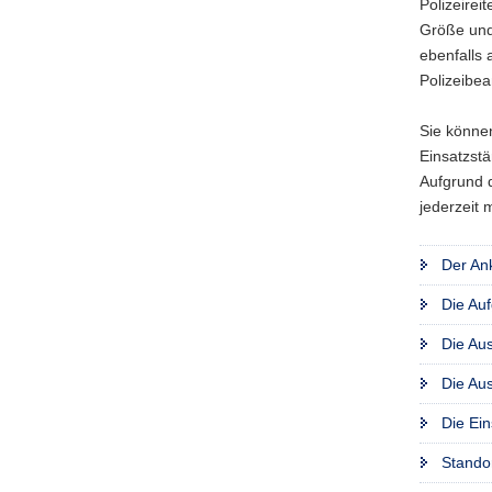
Polizeirei
Größe und 
ebenfalls 
Polizeibe
Sie können
Einsatzstä
Aufgrund d
jederzeit 
Der An
Die Auf
Die Aus
Die Aus
Die Ein
Standor