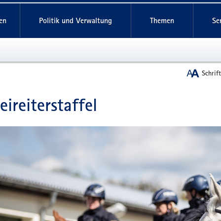
reifende
en
Politik und Verwaltung
Themen
Se
Schrif
eireiterstaffel
t