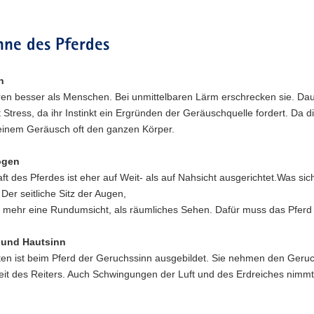
nne des Pferdes
n
ren besser als Menschen. Bei unmittelbaren Lärm erschrecken sie. Da
 Stress, da ihr Instinkt ein Ergründen der Geräuschquelle fordert. Da 
 einem Geräusch oft den ganzen Körper.
ögen
ft des Pferdes ist eher auf Weit- als auf Nahsicht ausgerichtet.Was si
Der seitliche Sitz der Augen,
t mehr eine Rundumsicht, als räumliches Sehen. Dafür muss das Pferd 
 und Hautsinn
ten ist beim Pferd der Geruchssinn ausgebildet. Sie nehmen den Geru
eit des Reiters. Auch Schwingungen der Luft und des Erdreiches nimmt