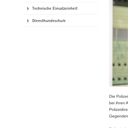
a
Technische Einsatzeinheit
v
i
Diensthundeschule
g
a
t
i
o
n
Die Polize
bei ihren 
Polizeidir
Gegenden,