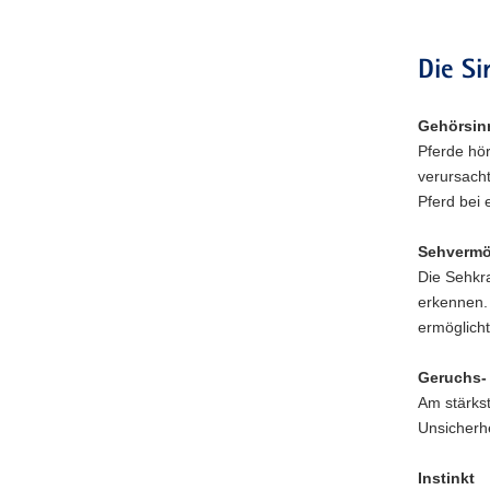
Die Si
Gehörsin
Pferde hö
verursacht
Pferd bei
Sehverm
Die Sehkra
erkennen. 
ermöglich
Geruchs-
Am stärks
Unsicherh
Instinkt