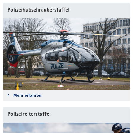
a
Polizeihubschrauberstaffel
v
i
g
a
t
i
o
n
Mehr erfahren
Polizeireiterstaffel