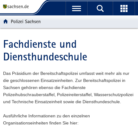
P
P
H
F
o
o
a
o
r
r
u
o
Polizei Sachsen
t
t
p
t
a
a
t
e
l
l
i
r
Fachdienste und
Hauptinhalt
ü
n
n
-
Diensthundeschule
b
a
h
B
e
v
a
e
r
i
l
r
Das Präsidium der Bereitschaftspolizei umfasst weit mehr als nur
g
g
t
e
die geschlossenen Einsatzeinheiten. Zur Bereitschaftspolizei in
r
a
i
Sachsen gehören ebenso die Fachdienste
e
t
c
Polizeihubschrauberstaffel, Polizeireiterstaffel, Wasserschutzpolizei
i
i
h
und Technische Einsatzeinheit sowie die Diensthundeschule.
f
o
e
n
Ausführliche Informationen zu den einzelnen
n
Organisationseinheiten finden Sie hier:
d
e
N