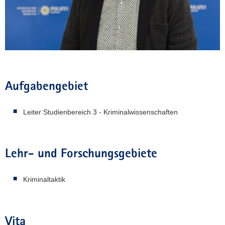
a
v
i
g
a
t
i
Aufgabengebiet
o
n
Leiter Studienbereich 3 - Kriminalwissenschaften
Lehr- und Forschungsgebiete
Kriminaltaktik
Vita