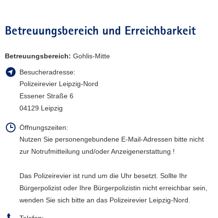
a
v
Betreuungsbereich und Erreichbarkeit
i
g
a
Betreuungsbereich:
Gohlis-Mitte
t
Besucheradresse:
i
Polizeirevier Leipzig-Nord
o
Essener Straße 6
n
04129 Leipzig
Öffnungszeiten:
Nutzen Sie personengebundene E-Mail-Adressen bitte nicht
zur Notrufmitteilung und/oder Anzeigenerstattung !
Das Polizeirevier ist rund um die Uhr besetzt. Sollte Ihr
Bürgerpolizist oder Ihre Bürgerpolizistin nicht erreichbar sein,
wenden Sie sich bitte an das Polizeirevier Leipzig-Nord.