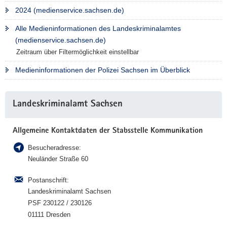
2024 (medienservice.sachsen.de)
a
v
Alle Medieninformationen des Landeskriminalamtes
i
(medienservice.sachsen.de)
g
Zeitraum über Filtermöglichkeit einstellbar
a
t
Medieninformationen der Polizei Sachsen im Überblick
i
o
Weitere
Landeskriminalamt Sachsen
n
Information
Allgemeine Kontaktdaten der Stabsstelle Kommunikation
Besucheradresse:
Neuländer Straße 60
Postanschrift:
Landeskriminalamt Sachsen
PSF 230122 / 230126
01111 Dresden