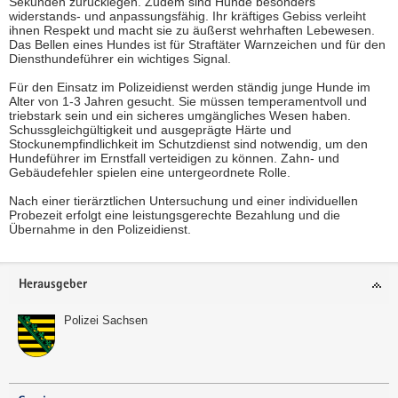
Sekunden zurücklegen. Zudem sind Hunde besonders
widerstands- und anpassungsfähig. Ihr kräftiges Gebiss verleiht
ihnen Respekt und macht sie zu äußerst wehrhaften Lebewesen.
Das Bellen eines Hundes ist für Straftäter Warnzeichen und für den
Diensthundeführer ein wichtiges Signal.
Für den Einsatz im Polizeidienst werden ständig junge Hunde im
Alter von 1-3 Jahren gesucht. Sie müssen temperamentvoll und
triebstark sein und ein sicheres umgängliches Wesen haben.
Schussgleichgültigkeit und ausgeprägte Härte und
Stockunempfindlichkeit im Schutzdienst sind notwendig, um den
Hundeführer im Ernstfall verteidigen zu können. Zahn- und
Gebäudefehler spielen eine untergeordnete Rolle.
Nach einer tierärztlichen Untersuchung und einer individuellen
Probezeit erfolgt eine leistungsgerechte Bezahlung und die
Übernahme in den Polizeidienst.
Footer-
Herausgeber
Bereich
Polizei Sachsen