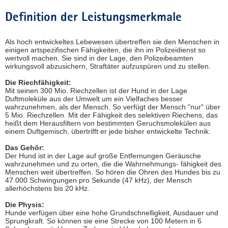
Definition der Leistungsmerkmale
Als hoch entwickeltes Lebewesen übertreffen sie den Menschen in
einigen artspezifischen Fähigkeiten, die ihn im Polizeidienst so
wertvoll machen. Sie sind in der Lage, den Polizeibeamten
wirkungsvoll abzusichern, Straftäter aufzuspüren und zu stellen.
Die Riechfähigkeit:
Mit seinen 300 Mio. Riechzellen ist der Hund in der Lage
Duftmoleküle aus der Umwelt um ein Vielfaches besser
wahrzunehmen, als der Mensch. So verfügt der Mensch "nur" über
5 Mio. Riechzellen. Mit der Fähigkeit des selektiven Riechens, das
heißt dem Herausfiltern von bestimmten Geruchsmolekülen aus
einem Duftgemisch, übertrifft er jede bisher entwickelte Technik.
Das Gehör:
Der Hund ist in der Lage auf große Entfernungen Geräusche
wahrzunehmen und zu orten, die die Wahrnehmungs- fähigkeit des
Menschen weit übertreffen. So hören die Ohren des Hundes bis zu
47.000 Schwingungen pro Sekunde (47 kHz), der Mensch
allerhöchstens bis 20 kHz.
Die Physis:
Hunde verfügen über eine hohe Grundschnelligkeit, Ausdauer und
Sprungkraft. So können sie eine Strecke von 100 Metern in 6