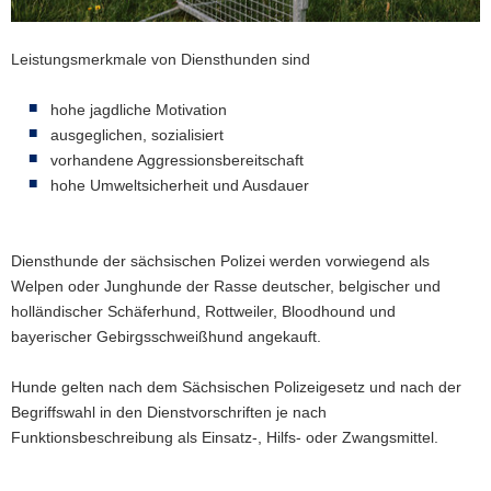
a
v
Leistungsmerkmale von Diensthunden sind
i
g
hohe jagdliche Motivation
a
ausgeglichen, sozialisiert
t
vorhandene Aggressionsbereitschaft
i
hohe Umweltsicherheit und Ausdauer
o
n
Diensthunde der sächsischen Polizei werden vorwiegend als
Welpen oder Junghunde der Rasse deutscher, belgischer und
holländischer Schäferhund, Rottweiler, Bloodhound und
bayerischer Gebirgsschweißhund angekauft.
Hunde gelten nach dem Sächsischen Polizeigesetz und nach der
Begriffswahl in den Dienstvorschriften je nach
Funktionsbeschreibung als Einsatz-, Hilfs- oder Zwangsmittel.