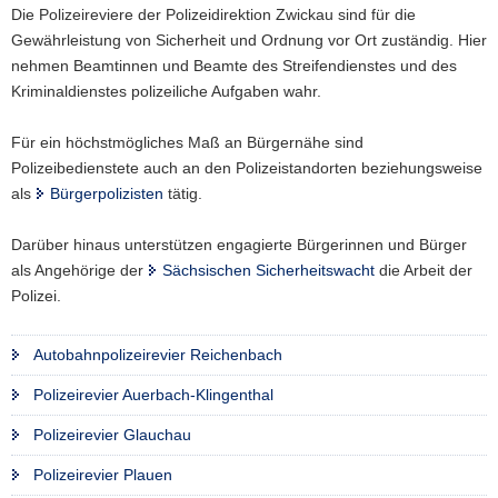
Die Polizeireviere der Polizeidirektion Zwickau sind für die
a
Gewährleistung von Sicherheit und Ordnung vor Ort zuständig. Hier
v
nehmen Beamtinnen und Beamte des Streifendienstes und des
i
Kriminaldienstes polizeiliche Aufgaben wahr.
g
a
Für ein höchstmögliches Maß an Bürgernähe sind
t
Polizeibedienstete auch an den Polizeistandorten beziehungsweise
i
als
Bürgerpolizisten
tätig.
o
n
Darüber hinaus unterstützen engagierte Bürgerinnen und Bürger
als Angehörige der
Sächsischen Sicherheitswacht
die Arbeit der
Polizei.
Autobahnpolizeirevier Reichenbach
Polizeirevier Auerbach-Klingenthal
Polizeirevier Glauchau
Polizeirevier Plauen