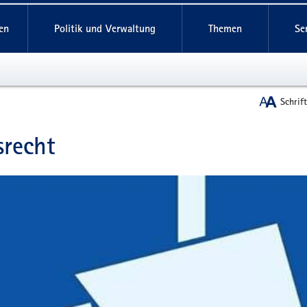
reifende
en
Politik und Verwaltung
Themen
Se
Schrif
recht
t