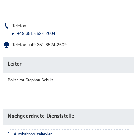
a
v
i
Telefon:
g
+49 351 6524-2604
a
t
Telefax:
+49 351 6524-2609
i
o
Weitere
n
Leiter
Information
Polizeirat Stephan Schulz
Nachgeordnete Dienststelle
Autobahnpolizeirevier