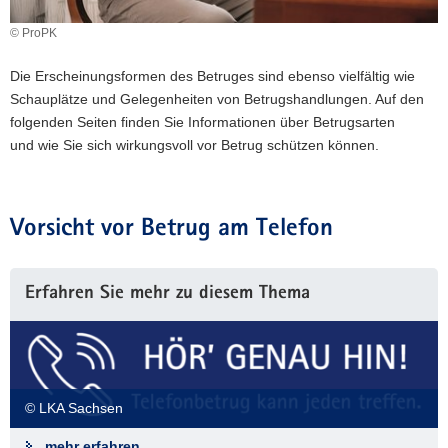
a
© ProPK
v
i
Die Erscheinungsformen des Betruges sind ebenso vielfältig wie
g
Schauplätze und Gelegenheiten von Betrugshandlungen. Auf den
a
folgenden Seiten finden Sie Informationen über Betrugsarten
t
und wie Sie sich wirkungsvoll vor Betrug schützen können.
i
o
n
Vorsicht vor Betrug am Telefon
Erfahren Sie mehr zu diesem Thema
© LKA Sachsen
mehr erfahren