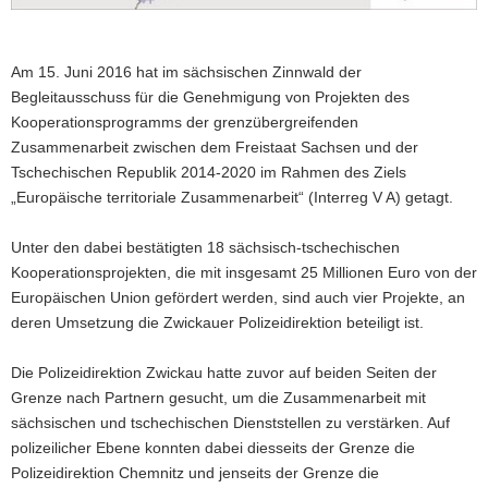
a
v
Am 15. Juni 2016 hat im sächsischen Zinnwald der
i
Begleitausschuss für die Genehmigung von Projekten des
g
Kooperationsprogramms der grenzübergreifenden
a
Zusammenarbeit zwischen dem Freistaat Sachsen und der
t
Tschechischen Republik 2014-2020 im Rahmen des Ziels
i
„Europäische territoriale Zusammenarbeit“ (Interreg V A) getagt.
o
n
Unter den dabei bestätigten 18 sächsisch-tschechischen
Kooperationsprojekten, die mit insgesamt 25 Millionen Euro von der
Europäischen Union gefördert werden, sind auch vier Projekte, an
deren Umsetzung die Zwickauer Polizeidirektion beteiligt ist.
Die Polizeidirektion Zwickau hatte zuvor auf beiden Seiten der
Grenze nach Partnern gesucht, um die Zusammenarbeit mit
sächsischen und tschechischen Dienststellen zu verstärken. Auf
polizeilicher Ebene konnten dabei diesseits der Grenze die
Polizeidirektion Chemnitz und jenseits der Grenze die