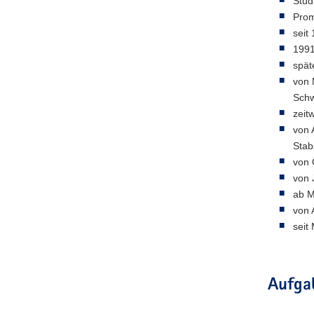
Stud
Prom
seit
1991
spät
von 
Schw
zeit
von 
Stab
von 
von 
ab M
von 
seit
Aufga