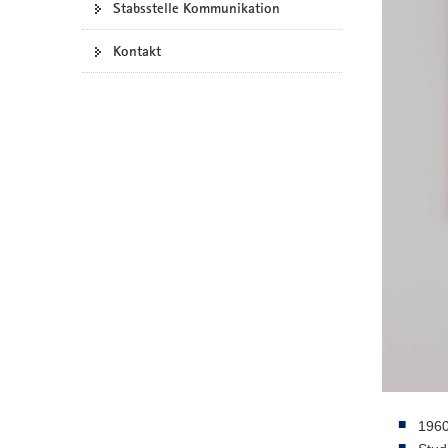
Stabsstelle Kommunikation
a
v
Kontakt
i
g
a
t
i
o
n
1960