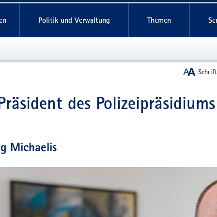
reifende
en
Politik und Verwaltung
Themen
Se
Schrif
Präsident des Polizeipräsidiums
t
rg Michaelis