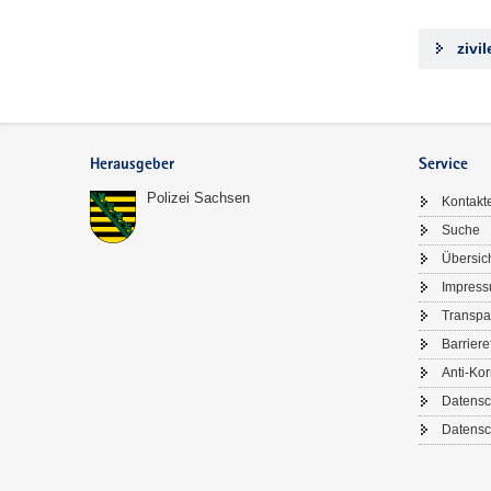
zivi
Footer-
Bereich
Herausgeber
Service
Polizei Sachsen
Kontakt
Suche
Übersic
Impres
Transpa
Barriere
Anti-Kor
Datensc
Datensc