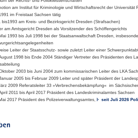
ium der Rechts- und Politikwissenschaften
otion am Institut für Kriminologie und Wirtschaftsrecht der Universität 
 1991 im Freistaat Sachsen tätig
 bis1993 am Kreis- und Bezirksgericht Dresden (Strafsachen)
er am Amtsgericht Dresden als Vorsitzender des Schöffengerichts
Mai 1993 bis Juli 1998 bei der Staatsanwaltschaft Dresden, insbesonder
urgerichtsangelegenheiten
weise Leiter der Staatsschutz- sowie zuletzt Leiter einer Schwerpunktab
August 1998 bis Ende 2004 Ständiger Vertreter des Präsidenten des L
sabteilung
Oktober 2003 bis Juni 2004 zum kommissarischen Leiter des LKA Sachs
Januar 2005 bis Februar 2009 Leiter und später Präsident der Landesp
ärz 2009 Referatsleiter 33 »Verbrechensbekämpfung« im Sächsischen
April 2011 bis April 2017 Präsident des Landeskriminalamtes Sachsen
 Mai 2017 Präsident des Polizeiverwaltungsamtes,
seit Juli 2026 Po
ben