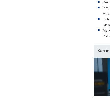
Der 
Ihm 
Mita
Er t
Dien
Als 
Poli
Karrie