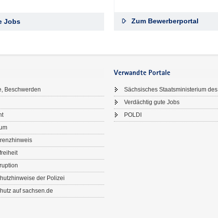
Zum Bewerberportal
le Jobs
Verwandte Portale
e, Beschwerden
Sächsisches Staatsministerium des
Verdächtig gute Jobs
ht
POLDI
sum
renzhinweis
freiheit
ruption
hutzhinweise der Polizei
hutz auf sachsen.de