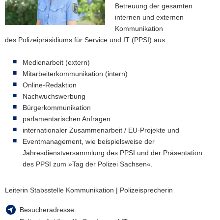
Betreuung der gesamten
a
internen und externen
v
Kommunikation
i
des Polizeipräsidiums für Service und IT (PPSI) aus:
g
a
Medienarbeit (extern)
t
Mitarbeiterkommunikation (intern)
i
Online-Redaktion
o
Nachwuchswerbung
n
Bürgerkommunikation
parlamentarischen Anfragen
internationaler Zusammenarbeit / EU-Projekte und
Eventmanagement, wie beispielsweise der
Jahresdienstversammlung des PPSI und der Präsentation
des PPSI zum »Tag der Polizei Sachsen«.
Leiterin Stabsstelle Kommunikation | Polizeisprecherin
Besucheradresse: