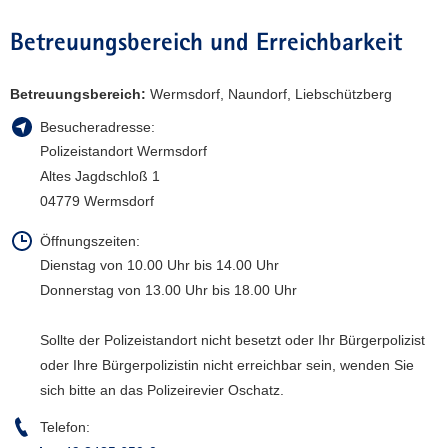
a
Betreuungsbereich und Erreichbarkeit
v
i
g
Betreuungsbereich:
Wermsdorf, Naundorf, Liebschützberg
a
Besucheradresse:
t
Polizeistandort Wermsdorf
i
Altes Jagdschloß 1
o
04779 Wermsdorf
n
Öffnungszeiten:
Dienstag von 10.00 Uhr bis 14.00 Uhr
Donnerstag von 13.00 Uhr bis 18.00 Uhr
Sollte der Polizeistandort nicht besetzt oder Ihr Bürgerpolizist
oder Ihre Bürgerpolizistin nicht erreichbar sein, wenden Sie
sich bitte an das Polizeirevier Oschatz.
Telefon: