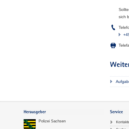
Sollt
sich 
Telef
+4
Telef
Weite
Aufgab
Footer-
Bereich
Herausgeber
Service
Polizei Sachsen
Kontakt