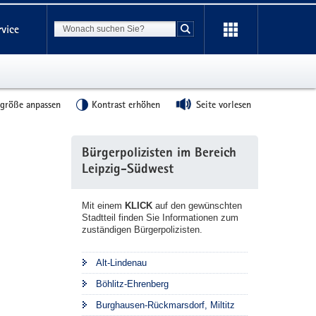
Suchbegriff
rvice
Suche starten
tgröße anpassen
Kontrast erhöhen
Seite vorlesen
Weitere
Bürgerpolizisten im Bereich
Information
Leipzig-Südwest
Mit einem
KLICK
auf den gewünschten
Stadtteil finden Sie Informationen zum
zuständigen Bürgerpolizisten.
Alt-Lindenau
Böhlitz-Ehrenberg
Burghausen-Rückmarsdorf, Miltitz