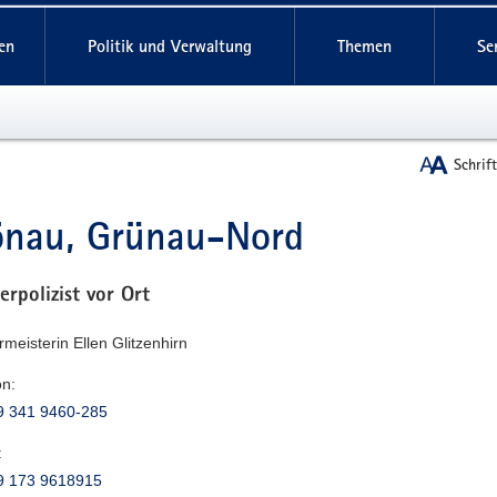
reifende
en
Politik und Verwaltung
Themen
Se
Schrif
önau, Grünau-Nord
t
erpolizist vor Ort
rmeisterin Ellen Glitzenhirn
on:
9 341 9460-285
:
9 173 9618915