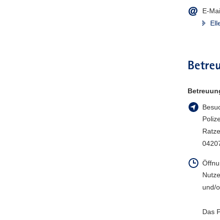
E-Mai
a
v
Ell
i
g
a
Betreu
t
i
o
Betreuun
n
Besuc
Poliz
Ratze
04207
Öffnu
Nutze
und/o
Das P