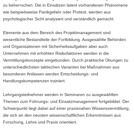
zu beherrschen. Die in Einsätzen latent vorhandenen Phänomene
a
wie beispielsweise Panikgefahr oder Protest, werden aus
v
psychologischer Sicht analysiert und verständlich gemacht.
i
g
Elemente aus dem Bereich des Projektmanagement sind
a
wesentliche Bestandteile der Fortbildung. Ausgewählte Behörden
t
und Organisationen mit Sicherheitsaufgaben aber auch
i
Unternehmen mit erhöhten Risikofaktoren werden in die
o
Vermittlungskonzepte eingebunden. Durch praktische Übungen zu
n
unterschiedlichsten taktischen Varianten bei Maßnahmen aus
besonderen Anlässen werden Entscheidungs- und
Handlungskompetenzen trainiert.
Lehrgangsteilnehmer werden in Seminaren zu ausgewählten
Themen zum Führungs- und Einsatzmanagement fortgebildet. Der
Schwerpunkt liegt dabei auf einer praxisnahen Wissensvermittlung,
die sich an den neusten wissenschaftlichen Erkenntnissen aus
Forschung, Lehre und Praxis orientiert.