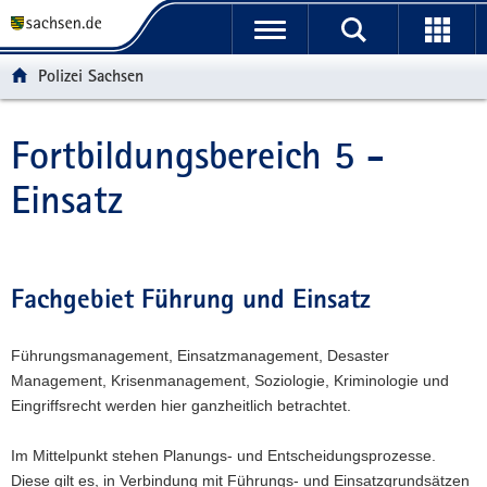
P
P
H
W
F
o
o
a
e
o
r
r
u
i
o
Polizei Sachsen
t
t
p
t
t
a
a
t
e
e
l
l
i
r
r
Fortbildungsbereich 5 -
Hauptinhalt
ü
n
n
e
-
Einsatz
b
a
h
I
B
e
v
a
n
e
r
i
l
f
r
g
g
t
o
e
r
a
r
i
Fachgebiet Führung und Einsatz
e
t
m
c
i
i
a
h
Führungsmanagement, Einsatzmanagement, Desaster
f
o
t
Management, Krisenmanagement, Soziologie, Kriminologie und
e
n
i
Eingriffsrecht werden hier ganzheitlich betrachtet.
n
o
d
n
Im Mittelpunkt stehen Planungs- und Entscheidungsprozesse.
e
Diese gilt es, in Verbindung mit Führungs- und Einsatzgrundsätzen
N