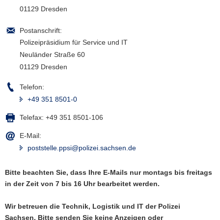
01129 Dresden
a
v
Postanschrift:
i
Polizeipräsidium für Service und IT
g
Neuländer Straße 60
a
01129 Dresden
t
i
Telefon:
o
+49 351 8501-0
n
Telefax:
+49 351 8501-106
E-Mail:
poststelle.ppsi@polizei.sachsen.de
Bitte beachten Sie, dass Ihre E-Mails nur montags bis freitags
in der Zeit von 7 bis 16 Uhr bearbeitet werden.
Wir betreuen die Technik, Logistik und IT der Polizei
Sachsen. Bitte senden Sie keine Anzeigen oder