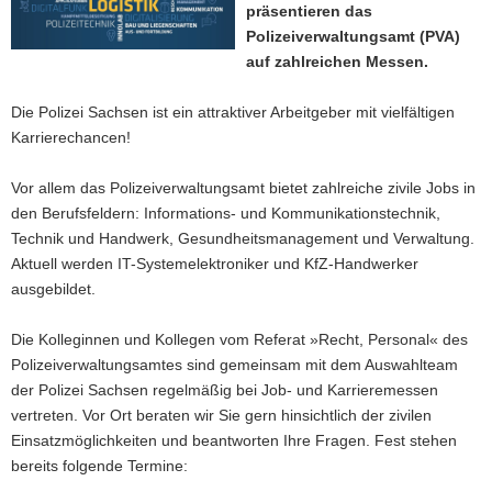
präsentieren das
a
Polizeiverwaltungsamt (PVA)
v
auf zahlreichen Messen.
i
g
Die Polizei Sachsen ist ein attraktiver Arbeitgeber mit vielfältigen
a
Karrie­re­chancen!
t
i
Vor allem das Poli­zei­ver­wal­tungsamt bietet zahlreiche zivile Jobs in
o
den Berufsfeldern: Informations- und Kommunikationstechnik,
n
Technik und Handwerk, Gesundheitsmanagement und Verwaltung.
Aktuell werden IT-Systemelektroniker und KfZ-Handwerker
ausgebildet.
Die Kolleginnen und Kollegen vom Referat »Recht, Personal« des
Polizeiverwaltungsamtes sind gemeinsam mit dem Auswahlteam
der Polizei Sachsen regelmäßig bei Job- und Karrie­re­messen
vertreten. Vor Ort beraten wir Sie gern hinsichtlich der zivilen
Einsatzmöglichkeiten und beantworten Ihre Fragen. Fest stehen
bereits folgende Termine: