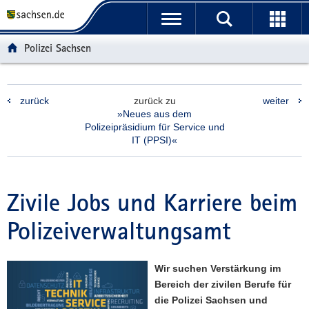
P
P
H
F
o
o
a
o
r
r
u
o
Polizei Sachsen
t
t
p
t
a
a
t
e
l
l
i
r
zurück
zurück zu
weiter
ü
n
n
-
»Neues aus dem
b
a
h
B
Polizeipräsidium für Service und
e
v
a
e
IT (PPSI)«
r
i
l
r
g
g
t
e
r
a
i
Zivile Jobs und Karriere beim
e
t
c
i
i
h
Polizeiverwaltungsamt
f
o
e
n
n
Wir suchen Verstärkung im
d
Bereich der zivilen Berufe für
e
die Polizei Sachsen und
N