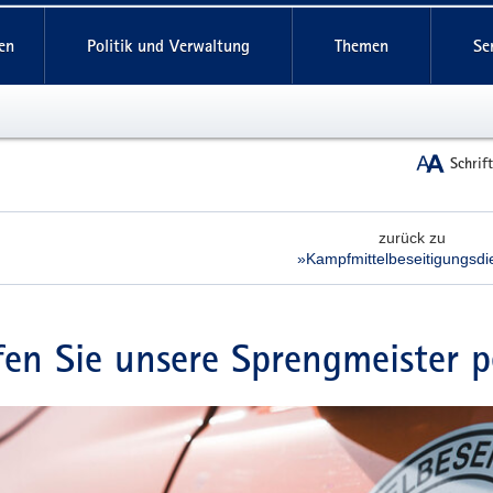
reifende
en
Politik und Verwaltung
Themen
Se
Schrif
zurück zu
»Kampfmittel­beseitigungs­di
fen Sie unsere Sprengmeister p