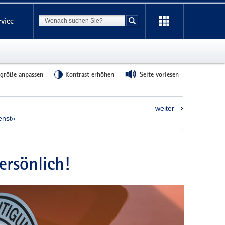
Suchbegriff
rvice
Suche starten
tgröße anpassen
Kontrast erhöhen
Seite vorlesen
weiter
enst«
ersönlich!