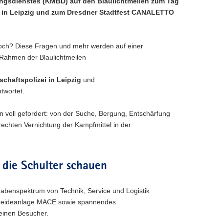
ungsdienstes (KMBD) auf den Blaulichtmeilen zum Tag
zei in Leipzig und zum Dresdner Stadtfest CANALETTO
 noch? Diese Fragen und mehr werden auf einer
Rahmen der Blaulichtmeilen
schaftspolizei in Leipzig
und
twortet.
 voll gefordert: von der Suche, Bergung, Entschärfung
rechten Vernichtung der Kampfmittel in der
die Schulter schauen
ufgabenspektrum von Technik, Service und Logistik
schneideanlage MACE sowie spannendes
leinen Besucher.