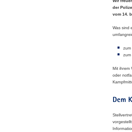
Wir freue
der Poliz
vom 14. b
Was sind 
umfangrei
zu
zu
Mit ihrem 
oder notfa
Kampfmitt
Dem K
Stellvertr
vorgestel
Informatio