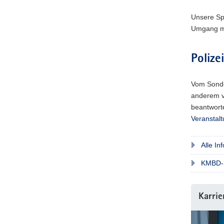
Unsere Spr
Umgang mi
Polize
Vom Sonder
anderem 
beantwort
Veranstalt
Alle I
KMBD-F
Karrie