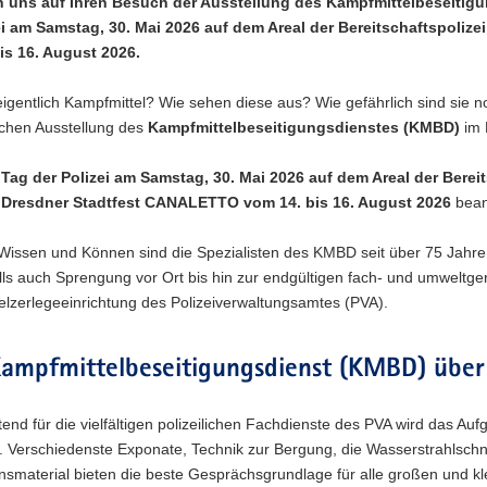
n uns auf Ihren Besuch der Ausstellung des Kampfmittelbeseitig
ei am Samstag, 30. Mai 2026 auf dem Areal der Bereitschaftspoli
is 16. August 2026.
eigentlich Kampfmittel? Wie sehen diese aus? Wie gefährlich sind sie
chen Ausstellung des
Kampfmittelbeseitigungsdienstes (KMBD)
im 
m
Tag der Polizei am Samstag, 30. Mai 2026 auf dem Areal der Bereit
m
Dresdner Stadtfest CANALETTO vom 14. bis 16. August 2026
bean
Wissen und Können sind die Spezialisten des KMBD seit über 75 Jahren
lls auch Sprengung vor Ort bis hin zur endgültigen fach- und umweltge
elzerlegeeinrichtung des Polizeiverwaltungsamtes (PVA).
ampfmittelbeseitigungsdienst (KMBD) über 
etend für die vielfältigen polizeilichen Fachdienste des PVA wird das A
lt. Verschiedenste Exponate, Technik zur Bergung, die Wasserstrahl
nsmaterial bieten die beste Gesprächsgrundlage für alle großen und k