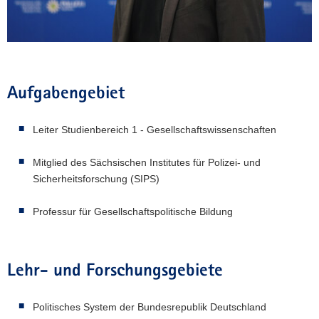
a
v
i
g
a
Aufgabengebiet
t
i
Leiter Studienbereich 1 - Gesellschaftswissenschaften
o
n
Mitglied des Sächsischen Institutes für Polizei- und
Sicherheitsforschung (SIPS)
Professur für Gesellschaftspolitische Bildung
Lehr- und Forschungsgebiete
Politisches System der Bundesrepublik Deutschland