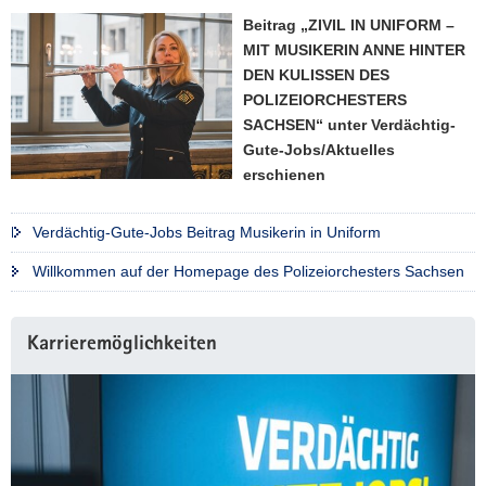
a
Beitrag „ZIVIL IN UNIFORM –
v
MIT MUSIKERIN ANNE HINTER
i
DEN KULISSEN DES
g
POLIZEIORCHESTERS
a
SACHSEN“ unter Verdächtig-
t
Gute-Jobs/Aktuelles
i
erschienen
o
n
Verdächtig-Gute-Jobs Beitrag Musikerin in Uniform
Willkommen auf der Homepage des Polizeiorchesters Sachsen
Karrieremöglichkeiten