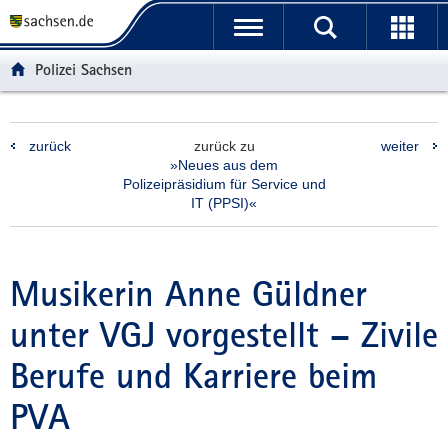
P
P
H
F
o
o
a
o
r
r
u
o
Polizei Sachsen
t
t
p
t
a
a
t
e
l
l
i
r
zurück
zurück zu
weiter
ü
n
n
-
»Neues aus dem
b
a
h
B
Polizeipräsidium für Service und
e
v
a
e
IT (PPSI)«
r
i
l
r
g
g
t
e
r
a
i
Musikerin Anne Güldner
e
t
c
i
i
h
unter VGJ vorgestellt – Zivile
f
o
e
n
Berufe und Karriere beim
n
d
PVA
e
N